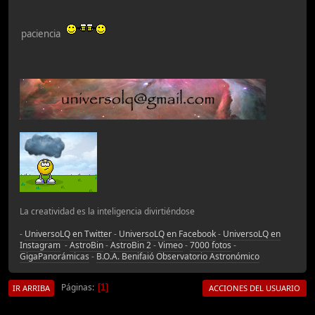
paciencia
La creatividad es la inteligencia divirtiéndose
-
UniversoLQ en Twitter
-
UniversoLQ en Facebook
-
UniversoLQ en
Instagram
-
AstroBin
-
AstroBin 2
-
Vimeo
-
7000 fotos
-
GigaPanorámicas
-
B.O.A. Benifaió Observatorio Astronómico
Páginas
1
IR ARRIBA
ACCIONES DEL USUARIO