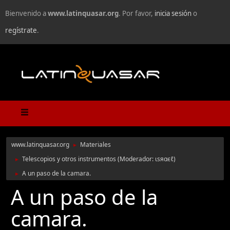
Bienvenido a
www.latinquasar.org
. Por favor,
inicia sesión
o
regístrate
.
www.latinquasar.org
Materiales
►
Telescopios y otros instrumentos
(Moderador:
ιѕяαєℓ
)
►
A un paso de la camara.
►
A un paso de la
camara.