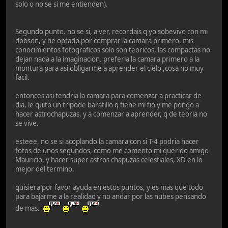
solo o no se si me entienden).
Segundo punto. no se si, a ver, recordais q yo sobevivo con mi
dobson, y he optado por comprar la camara primero, mis
conocimientos fotograficos solo son teoricos, las compactas no
dejan nada a la imaginacion. preferia la camara primero a la
montura para asi obligarme a aprender el cielo ,cosa no muy
facil.
entonces asi tendria la camara para comenzar a practicar de
dia, le quito un tripode baratillo q tiene mi tio y me pongo a
hacer astrochapuzas, y a comenzar a aprender, q de teoria no
se vive.
esteee, no se si acoplando la camara con si T-4 podria hacer
fotos de unos segundos, como me comento mi querido amigo
Mauricio, y hacer super astros chapuzas celestiales, XD en lo
mejor del termino.
quisiera por favor ayuda en estos puntos, y es mas que todo
para bajarme a la realidad y no andar por las nubes pensando
de mas.