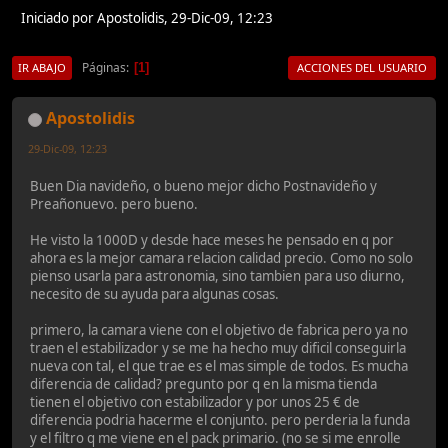
Iniciado por Apostolidis, 29-Dic-09, 12:23
Páginas
1
IR ABAJO
ACCIONES DEL USUARIO
Apostolidis
29-Dic-09, 12:23
Buen Dia navideño, o bueno mejor dicho Postnavideño y
Preañonuevo. pero bueno.
He visto la 1000D y desde hace meses he pensado en q por
ahora es la mejor camara relacion calidad precio. Como no solo
pienso usarla para astronomia, sino tambien para uso diurno,
necesito de su ayuda para algunas cosas.
primero, la camara viene con el objetivo de fabrica pero ya no
traen el estabilizador y se me ha hecho muy dificil conseguirla
nueva con tal, el que trae es el mas simple de todos. Es mucha
diferencia de calidad? pregunto por q en la misma tienda
tienen el objetivo con estabilizador y por unos 25 € de
diferencia podria hacerme el conjunto. pero perderia la funda
y el filtro q me viene en el pack primario. (no se si me enrolle