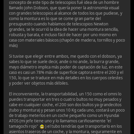
concepto de este tipo de telescopios fué idea de un hombre
llamado John Dobson, que quería poner la astronomía visual
con grandes telescopios al alcance de todos los que pudiese, y
como la montura es lo que se come gran parte del
presupuesto cuando hablamos de telescopios Newton
grandes, se le ocurrió la idea de hacer una montura sencilla,
robusta y barata, e incluso fácil de hacer por uno mismo en
casa con materiales básicos (chapón de madera, tornillos y poco
más)
Si tuvise que elegir entre ambos, me quedo con el dobson, ya
sabes lo que se suele decir, ande o no ande, la burra grande,
mayo diámetro implica más poder de captación de luz, en este
caso es casi un 78% más de superficie captora entre el 200 y el
150, lo que se traduce en más detalles en los cuerpos celestes
y poder ver objetos más débiles.
El inconveniente, la transportabilidad, un 150 como el omni lo
puedes transportar en tres o cuatro bultos no muy pesados y
cabe en cualquier coche, el 200 son dos bultos ya grandecitos
(tubo y montura) y pesan unos 10 Kg cada uno, costará un poco
de trabajo meterlos en un coche pequeño como un Hyundai
ATOS (mi jefe tiene uno y lo llamamos cariñosamente "el
tamagochi rojo"
) el tubo tendrías que transportarlo en los
asientos traseros de un coche, y la montura, seguramente en