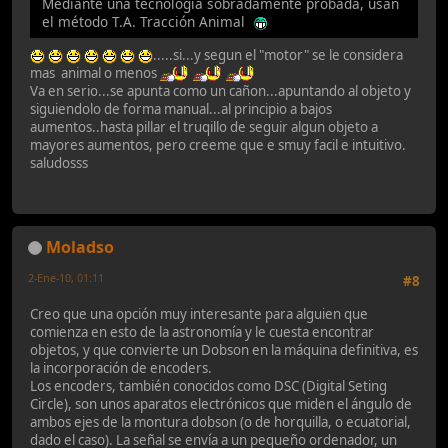
Mediante una tecnologia sobradamente probada, usan
el método T.A. Tracción Animal
.....si...y segun el "motor" se le considera
mas animal o menos
Va en serio...se apunta como un cañon...apuntando al objeto y
siguiendolo de forma manual...al principio a bajos
aumentos..hasta pillar el truqillo de seguir algun objeto a
mayores aumentos, pero creeme que e smuy facil e intuitivo.
saludosss
Moladso
2-Ene-10, 01:11
#8
Creo que una opción muy interesante para alguien que
comienza en esto de la astronomía y le cuesta encontrar
objetos, y que convierte un Dobson en la máquina definitiva, es
la incorporación de encoders.
Los encoders, también conocidos como DSC (Digital Seting
Circle), son unos aparatos electrónicos que miden el ángulo de
ambos ejes de la montura dobson (o de horquilla, o ecuatorial,
dado el caso). La señal se envía a un pequeño ordenador, un