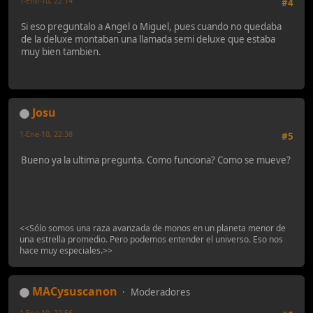
1-Ene-10, 22:14
#4
Si eso preguntalo a Angel o Miguel, pues cuando no quedaba
de la deluxe montaban una llamada semi deluxe que estaba
muy bien tambien.
Josu
1-Ene-10, 22:38
#5
Bueno ya la ultima pregunta. Como funciona? Como se mueve?
<<Sólo somos una raza avanzada de monos en un planeta menor de
una estrella promedio. Pero podemos entender el universo. Eso nos
hace muy especiales.>>
MACysuscanon
Moderadores
1-Ene-10, 22:56