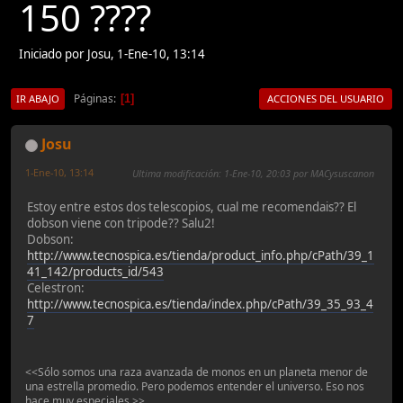
150 ????
Iniciado por Josu, 1-Ene-10, 13:14
Páginas
1
IR ABAJO
ACCIONES DEL USUARIO
Josu
1-Ene-10, 13:14
Ultima modificación
: 1-Ene-10, 20:03 por MACysuscanon
Estoy entre estos dos telescopios, cual me recomendais?? El
dobson viene con tripode?? Salu2!
Dobson:
http://www.tecnospica.es/tienda/product_info.php/cPath/39_1
41_142/products_id/543
Celestron:
http://www.tecnospica.es/tienda/index.php/cPath/39_35_93_4
7
<<Sólo somos una raza avanzada de monos en un planeta menor de
una estrella promedio. Pero podemos entender el universo. Eso nos
hace muy especiales.>>