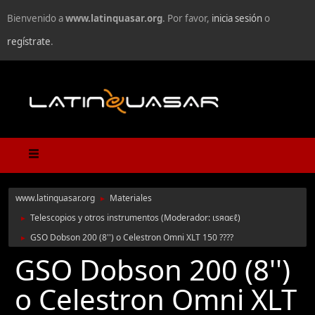
Bienvenido a
www.latinquasar.org
. Por favor,
inicia sesión
o
regístrate
.
www.latinquasar.org
Materiales
►
Telescopios y otros instrumentos
(Moderador:
ιѕяαєℓ
)
►
GSO Dobson 200 (8'') o Celestron Omni XLT 150 ????
►
GSO Dobson 200 (8'')
o Celestron Omni XLT