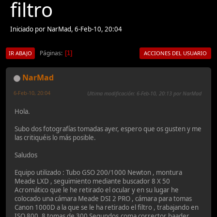
filtro
Iniciado por NarMad, 6-Feb-10, 20:04
Páginas
1
IR ABAJO
ACCIONES DEL USUARIO
NarMad
6-Feb-10, 20:04
Ultima modificación
: 6-Feb-10, 20:13 por NarMad
Hola.
Subo dos fotografías tomadas ayer, espero que os gusten y me
las critiquéis lo más posible.
Saludos
Equipo utilizado : Tubo GSO 200/1000 Newton , montura
Meade LXD , seguimiento mediante buscador 8 X 50
Acromático que le he retirado el ocular y en su lugar he
colocado una cámara Meade DSI 2 PRO , cámara para tomas
Canon 1000D a la que se le ha retirado el filtro , trabajando en
ISO 800 ,8 tomas de 300 Segundos,coma corrector baader