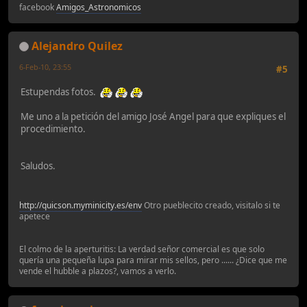
facebook
Amigos_Astronomicos
Alejandro Quilez
6-Feb-10, 23:55
#5
Estupendas fotos.
Me uno a la petición del amigo José Angel para que expliques el
procedimiento.
Saludos.
http://quicson.myminicity.es/env
Otro pueblecito creado, visitalo si te
apetece
El colmo de la aperturitis: La verdad señor comercial es que solo
quería una pequeña lupa para mirar mis sellos, pero ...... ¿Dice que me
vende el hubble a plazos?, vamos a verlo.