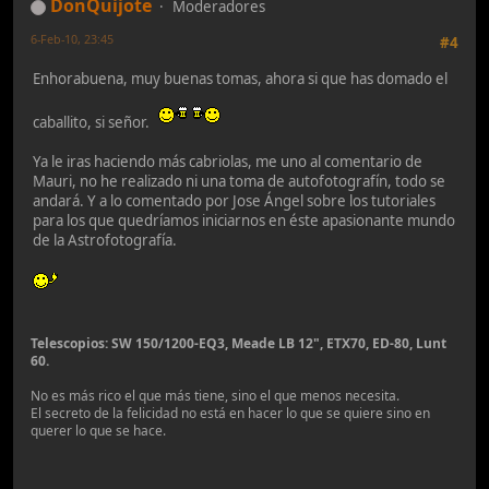
DonQuijote
Moderadores
6-Feb-10, 23:45
#4
Enhorabuena, muy buenas tomas, ahora si que has domado el
caballito, si señor.
Ya le iras haciendo más cabriolas, me uno al comentario de
Mauri, no he realizado ni una toma de autofotografín, todo se
andará. Y a lo comentado por Jose Ángel sobre los tutoriales
para los que quedríamos iniciarnos en éste apasionante mundo
de la Astrofotografía.
Telescopios: SW 150/1200-EQ3, Meade LB 12", ETX70, ED-80, Lunt
60.
No es más rico el que más tiene, sino el que menos necesita.
El secreto de la felicidad no está en hacer lo que se quiere sino en
querer lo que se hace.