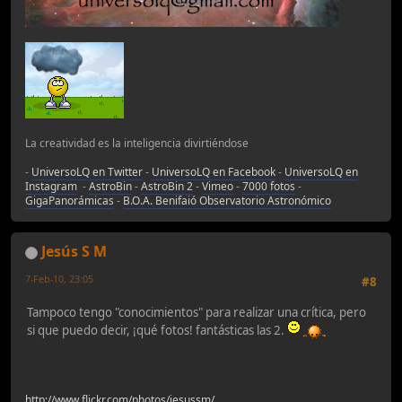
La creatividad es la inteligencia divirtiéndose
-
UniversoLQ en Twitter
-
UniversoLQ en Facebook
-
UniversoLQ en
Instagram
-
AstroBin
-
AstroBin 2
-
Vimeo
-
7000 fotos
-
GigaPanorámicas
-
B.O.A. Benifaió Observatorio Astronómico
Jesús S M
7-Feb-10, 23:05
#8
Tampoco tengo "conocimientos" para realizar una crítica, pero
si que puedo decir, ¡qué fotos! fantásticas las 2.
http://www.flickr.com/photos/jesussm/