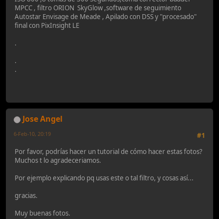
MPCC , filtro ORION SkyGlow ,software de seguimiento
Autostar Envisage de Meade , Apilado con DSS y "procesado"
final con PixInsight LE
.
.
.
Jose Angel
6-Feb-10, 20:19
#1
Por favor, podrías hacer un tutorial de cómo hacer estas fotos?
Muchos t lo agradeceriamos.
Por ejemplo explicando pq usas este o tal filtro, y cosas así...
gracias.
Muy buenas fotos.