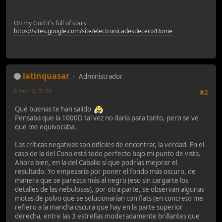
Oh my God it´s full of stars
https://sites.google.com/site/electronicadesdecero/Home
latinquasar
Administrador
6-Feb-10, 21:20
#2
Qué buenas te han salido
Pensaba que la 1000D tal vez no daría para tanto, pero se ve
que me equivocaba.
Las críticas negativas son difíciles de encontrar, la verdad. En el
caso de la del Cono está todo perfecto bajo mi punto de vista.
Ahora bien, en la del Caballo sí que podrías mejorar el
resultado. Yo empezaría por poner el fondo más oscuro, de
manera que se parezca más al negro (eso sin cargarte los
detalles de las nebulosas), por otra parte, se observan algunas
motas de polvo que se solucionarían con flats (en concreto me
refiero a la mancha oscura que hay en la parte superior
derecha, entre las 3 estrellas moderadamente brillantes que