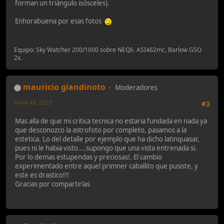
forman un triángulo isósceles).
Enhorabuena por esas fotos
Equipo: Sky Watcher 200/1000 sobre NEQ6. ASI462mc, Barlow GSO
2x.
mauricio giandinoto
Moderadores
6-Feb-10, 22:23
#3
Mas alla de que mi critica tecnica no estaria fundada en nada ya
que desconozco la astrofoto por completo, pasamos a la
estetica. Lo del detalle por ejemplo que ha dicho latinquasar,
pues ni le habia visto....supongo que una vista entrenada si.
Por lo demas estupendas y preciosas!. El cambio
experimentado entre aquel primner caballito que pusiste, y
este es drastico!!!
Gracias por compartirlas