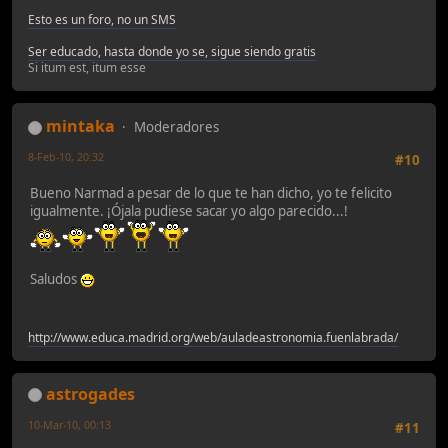
Esto es un foro, no un SMS
Ser educado, hasta donde yo se, sigue siendo gratis
Si itum est, itum esse
mintaka
Moderadores
8-Feb-10, 20:32
#10
Bueno Narmad a pesar de lo que te han dicho, yo te felicito
igualmente. ¡Ójala pudiese sacar yo algo parecido...!
Saludos
http://www.educa.madrid.org/web/auladeastronomia.fuenlabrada/
astrogades
10-Mar-10, 00:13
#11