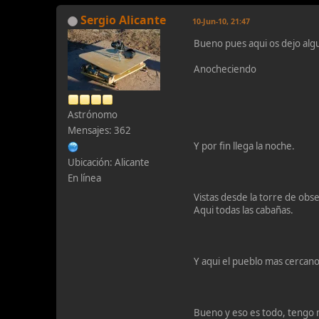
Sergio Alicante
10-Jun-10, 21:47
Bueno pues aqui os dejo algu
Anocheciendo
Astrónomo
Mensajes: 362
Y por fin llega la noche.
Ubicación: Alicante
En línea
Vistas desde la torre de obs
Aqui todas las cabañas.
Y aqui el pueblo mas cercan
Bueno y eso es todo, tengo 