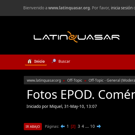
Bienvenido a
www.latinquasar.org
. Por favor,
inicia sesión
Inicio
Buscar
www.latinquasar.org
Off-Topic
Off-Topic - General
(Moder
►
►
Fotos EPOD. Comé
Iniciado por Miquel, 31-May-10, 13:07
1
3
4
...
10
Páginas
2
IR ABAJO