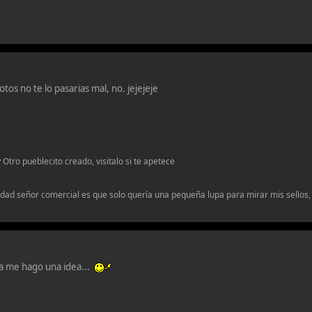
otos no te lo pasarias mal, no. jejejeje
v
Otro pueblecito creado, visitalo si te apetece
erdad señor comercial es que solo quería una pequeña lupa para mirar mis sellos, 
a me hago una idea...