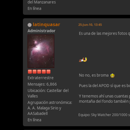
del Manzanares
En línea
latinquasar
25-Jun-10, 13:45
Administrador
Es una de las mejores fotos 
No no, es broma
Extraterrestre
Mensajes: 6,866
Pues la del APOD sí que es b
Ubicación: Castellar del
Valles
Y tenemos ahí unas cuantas 
montaña del fondo también 
Agrupación astronómica:
A. A. Malaga Sirio y
AASabadell
Equipo: Sky Watcher 200/1000 
En línea