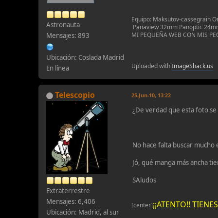
Equipo: Maksutov-cassegrain O
Astronauta
Panaview 32mm Panoptic 24mm, 
MI PEQUEÑA WEB CON MIS P
Mensajes: 893
Ubicación: Coslada Madrid
Uploaded with
ImageShack.us
En línea
Telescopio
25-Jun-10, 13:22
¿De verdad que esta foto se
No hace falta buscar mucho e
Jó, qué manga más ancha tie
SAludos
Extraterrestre
Mensajes: 6,406
¡¡
ATENTO
!! TIEN
[center]
Ubicación: Madrid, al sur