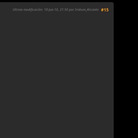
Ultima modificación
: 10-Jun-10, 21:50 por Iridium_Alicante
#15