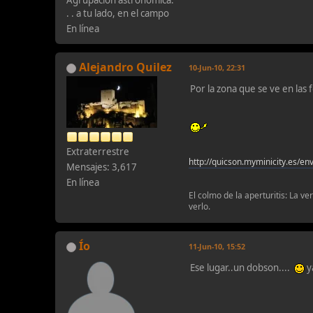
Agrupación astronómica:
. . a tu lado, en el campo
En línea
Alejandro Quilez
10-Jun-10, 22:31
Por la zona que se ve en las f
Extraterrestre
http://quicson.myminicity.es/en
Mensajes: 3,617
En línea
El colmo de la aperturitis: La v
verlo.
Ío
11-Jun-10, 15:52
Ese lugar..un dobson....
y