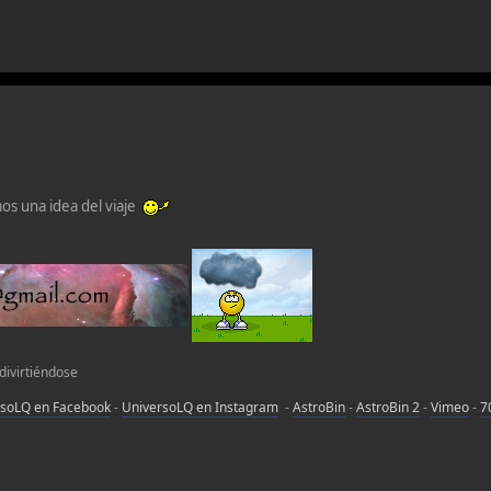
os una idea del viaje
 divirtiéndose
rsoLQ en Facebook
-
UniversoLQ en Instagram
-
AstroBin
-
AstroBin 2
-
Vimeo
-
7