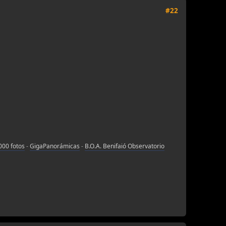
#22
000 fotos
-
GigaPanorámicas
-
B.O.A. Benifaió Observatorio