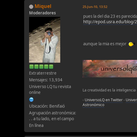
Miquel
25-Jun-10, 13:52
Moderadores
pues la del dia 23 es pareci
http://epod.usra.edu/blog/
aunque la mia es mejor
Extraterrestre
Mensajes: 13,934
Universo LQ tu revista
La creatividad es la inteligencia
online
-
UniversoLQ en Twitter
-
Unive
Astronómico
Ubicación: Benifaió
Agrupación astronómica:
. . a tu lado, en el campo
En línea