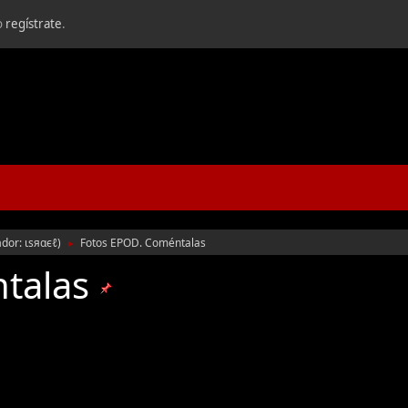
o
regístrate
.
ador:
ιѕяαєℓ
)
Fotos EPOD. Coméntalas
►
ntalas