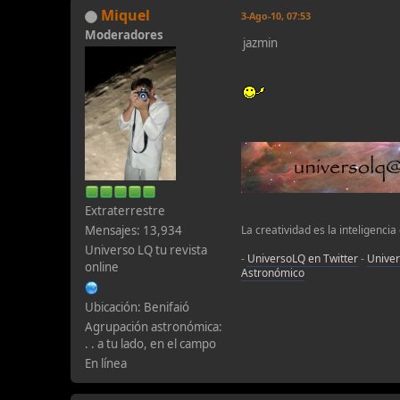
Miquel
3-Ago-10, 07:53
Moderadores
jazmin
Extraterrestre
Mensajes: 13,934
La creatividad es la inteligencia
Universo LQ tu revista
-
UniversoLQ en Twitter
-
Unive
online
Astronómico
Ubicación: Benifaió
Agrupación astronómica:
. . a tu lado, en el campo
En línea