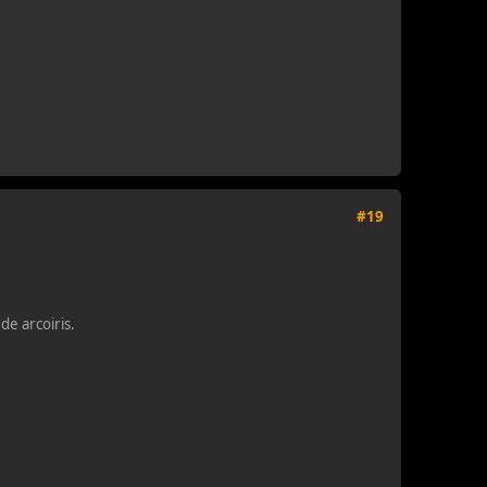
#19
de arcoiris.