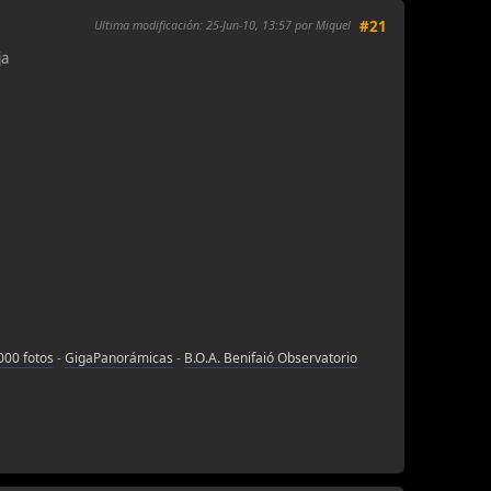
Ultima modificación
: 25-Jun-10, 13:57 por Miquel
#21
ja
000 fotos
-
GigaPanorámicas
-
B.O.A. Benifaió Observatorio