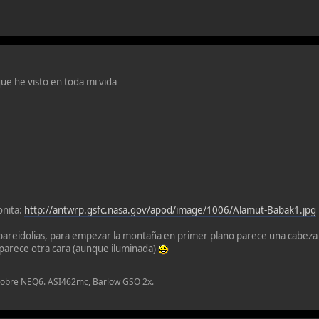
que he visto en toda mi vida
onita:
http://antwrp.gsfc.nasa.gov/apod/image/1006/Alamut-Babak1.jpg
pareidolias, para empezar la montaña en primer plano parece una cabeza (
parece otra cara (aunque iluminada)
sobre NEQ6. ASI462mc, Barlow GSO 2x.