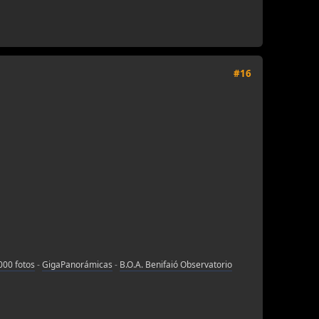
#16
000 fotos
-
GigaPanorámicas
-
B.O.A. Benifaió Observatorio