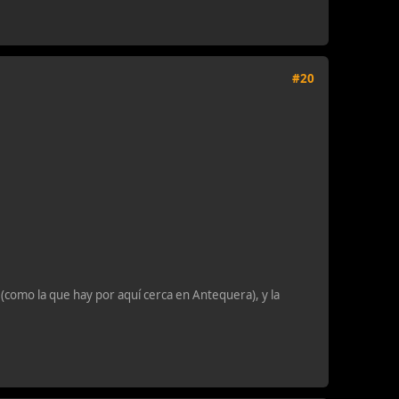
#20
como la que hay por aquí cerca en Antequera), y la