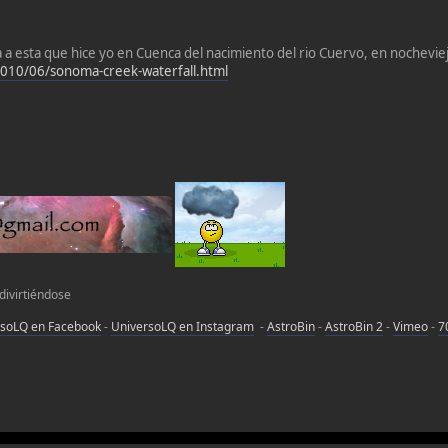
da a esta que hice yo en Cuenca del nacimiento del rio Cuervo, en nochevie
2010/06/sonoma-creek-waterfall.html
 divirtiéndose
rsoLQ en Facebook
-
UniversoLQ en Instagram
-
AstroBin
-
AstroBin 2
-
Vimeo
-
7