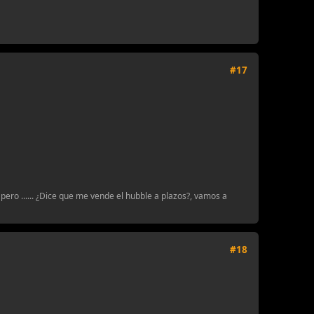
#17
pero ...... ¿Dice que me vende el hubble a plazos?, vamos a
#18