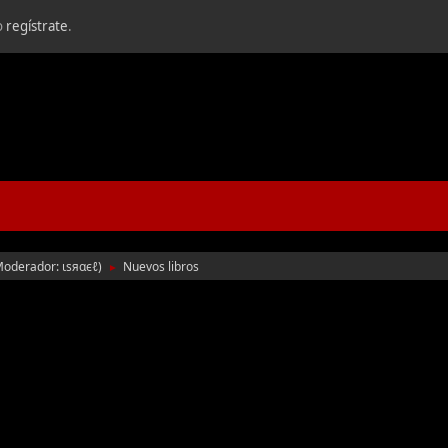
o
regístrate
.
Moderador:
ιѕяαєℓ
)
Nuevos libros
►