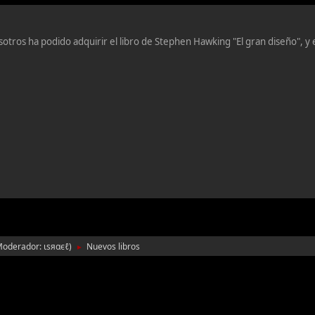
sotros ha podido adquirir el libro de Stephen Hawking "El gran diseño", y 
Moderador:
ιѕяαєℓ
)
Nuevos libros
►