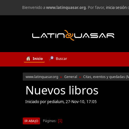
Bienvenido a
www.latinquasar.org
. Por favor,
inicia sesión
Inicio
Buscar
www.latinquasar.org
General
Citas, eventos y quedadas
(
►
►
Nuevos libros
Iniciado por pedialum, 27-Nov-10, 17:05
Páginas
1
IR ABAJO