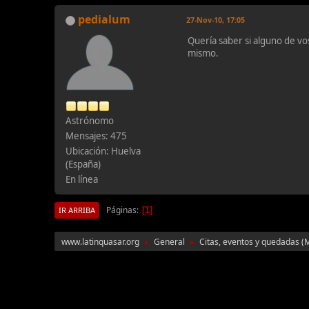
pedialum
27-Nov-10, 17:05
Quería saber si alguno de vo
mismo.
Astrónomo
Mensajes: 475
Ubicación: Huelva
(España)
En línea
Páginas
1
IR ARRIBA
www.latinquasar.org
General
Citas, eventos y quedadas
(
►
►