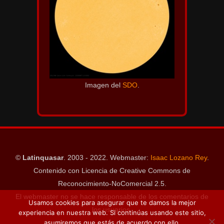
Imagen del
SDO
.
©
Latinquasar
. 2003 - 2022. Webmaster:
Isaac Lozano Rey
.
Contenido con Licencia de Creative Commons de
Reconocimiento-NoComercial 2.5.
El webmaster no se hace responsable de los comentarios de
Usamos cookies para asegurar que te damos la mejor
los usuarios.
experiencia en nuestra web. Si continúas usando este sitio,
asumiremos que estás de acuerdo con ello.