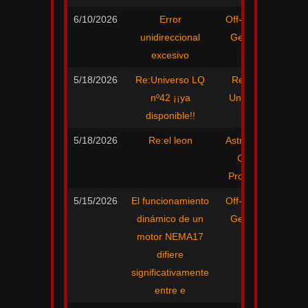
6/10/2026
Error
Off-Topic -
F
unidireccional
General
excesivo
5/18/2026
Re:Universo LQ
Revista
j
nº42 ¡¡ya
Universo
disponible!!
LQ
5/18/2026
Re:el leon
Astrofoto -
j
Cielo
Profundo
5/15/2026
El funcionamiento
Off-Topic -
dinámico de un
General
motor NEMA17
difiere
significativamente
entre e