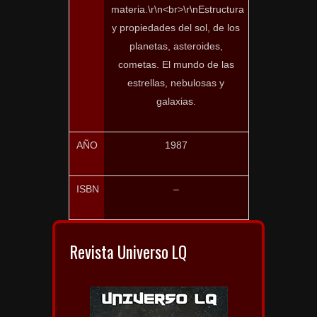
materia.\r\n<br>\r\nEstructura
y propiedades del sol, de los
planetas, asteroides,
cometas. El mundo de las
estrellas, nebulosas y
galaxias.
AÑO
1987
ISBN
–
Revista Universo LQ