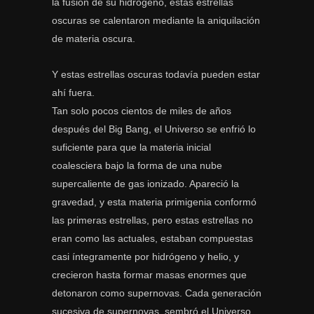
la fusión de su hidrógeno, estas estrellas
oscuras se calentaron mediante la aniquilación
de materia oscura.
Y estas estrellas oscuras todavía pueden estar
ahí fuera.
Tan solo pocos cientos de miles de años
después del Big Bang, el Universo se enfrió lo
suficiente para que la materia inicial
coalesciera bajo la forma de una nube
supercaliente de gas ionizado. Apareció la
gravedad, y esta materia primigenia conformó
las primeras estrellas, pero estas estrellas no
eran como las actuales, estaban compuestas
casi íntegramente por hidrógeno y helio, y
crecieron hasta formar masas enormes que
detonaron como supernovas. Cada generación
sucesiva de supernovas, sembró el Universo