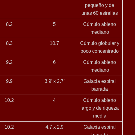
pequeño y de
unas 60 estrellas
8.2
5
Cúmulo abierto
mediano
8.3
10.7
Cúmulo globular y
poco concentrado
9.2
6
Cúmulo abierto
mediano
9.9
3.9′ x 2.7′
Galaxia espiral
barrada
10.2
4
Cúmulo abierto
largo y de riqueza
media
10.2
4.7 x 2.9
Galaxia espiral
barrada