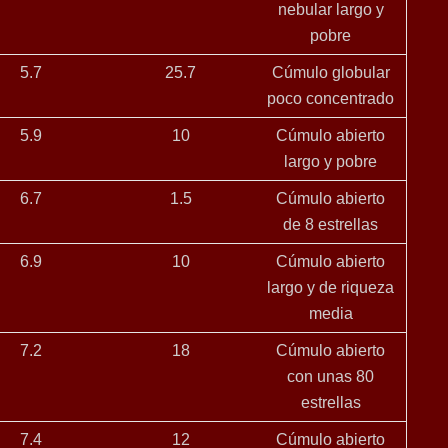
nebular largo y
pobre
5.7
25.7
Cúmulo globular
poco concentrado
5.9
10
Cúmulo abierto
largo y pobre
6.7
1.5
Cúmulo abierto
de 8 estrellas
6.9
10
Cúmulo abierto
largo y de riqueza
media
7.2
18
Cúmulo abierto
con unas 80
estrellas
7.4
12
Cúmulo abierto