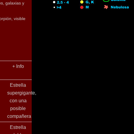
s, galaxias y
orpión, visible
d
+ Info
Estrella
supergigante,
con una
posible
compañera
Estrella