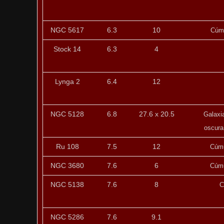
NGC 5617
6.3
10
Cúmu
Stock 14
6.3
4
Lynga 2
6.4
12
NGC 5128
6.8
27.6 x 20.5
Galaxi
oscura
Ru 108
7.5
12
Cúmu
NGC 3680
7.6
6
Cúmu
NGC 5138
7.6
8
C
NGC 5286
7.6
9.1