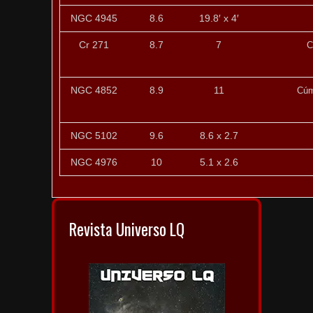
NGC 4945
8.6
19.8′ x 4′
Cr 271
8.7
7
C
NGC 4852
8.9
11
Cúm
NGC 5102
9.6
8.6 x 2.7
NGC 4976
10
5.1 x 2.6
Revista Universo LQ