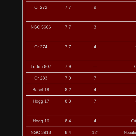
Cr 272
7.7
9
NGC 5606
7.7
3
Cr 274
7.7
4
Loden 807
7.9
—
C
Cr 283
7.9
7
Basel 18
8.2
4
Hogg 17
8.3
7
Hogg 16
8.4
4
Cú
NGC 3918
8.4
12″
Nebulo