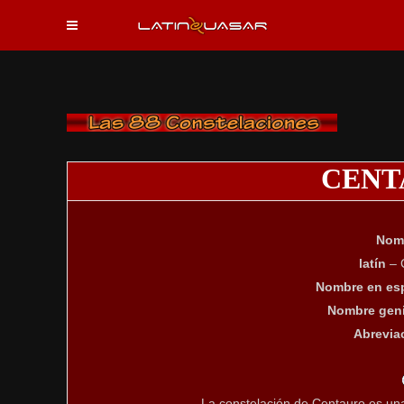
CENT
Nom
latín
– 
Nombre en es
Nombre geni
Abrevia
La constelación de Centauro es una