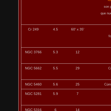
son 
que nu
Cr 249
4.5
60′ x 35′
f
NGC 3766
5.3
12
NGC 5662
5.5
29
C
NGC 5460
5.6
25
Cúmu
NGC 5281
5.9
7
NGC 5316
6
14