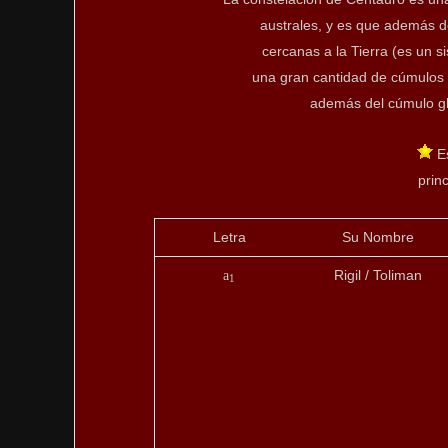
australes, y es que además de
cercanas a la Tierra (es un si
una gran cantidad de cúmulos a
además del cúmulo gl
Es
princ
Letra
Su Nombre
Rigil / Toliman
a
1