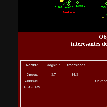
Ob
interesantes d
Nombre
Magnitud
Dimensiones
Omega
3.7
36.3
Centauri /
fue deno
NGC 5139
lu