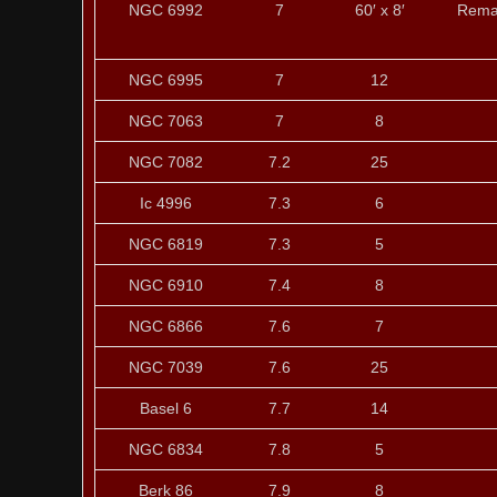
NGC 6992
7
60′ x 8′
Reman
NGC 6995
7
12
NGC 7063
7
8
NGC 7082
7.2
25
Ic 4996
7.3
6
NGC 6819
7.3
5
NGC 6910
7.4
8
NGC 6866
7.6
7
NGC 7039
7.6
25
Basel 6
7.7
14
NGC 6834
7.8
5
Berk 86
7.9
8