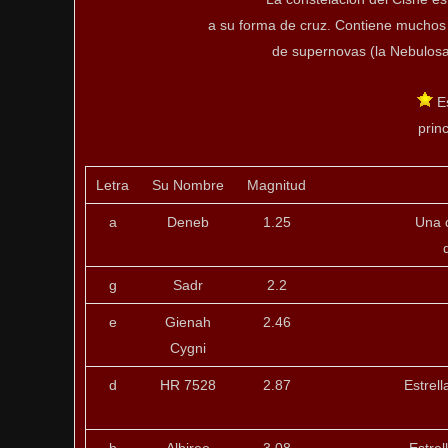
a su forma de cruz. Contiene muchos
de supernovas (la Nebulosa 
Es
princ
Letra
Su Nombre
Magnitud
a
Deneb
1.25
Una d
g
Sadr
2.2
e
Gienah
2.46
Cygni
d
HR 7528
2.87
Estrel
b
Albireo
3.08
Estrel