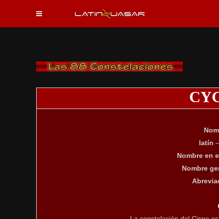
CY
Nom
latín
–
Nombre en e
Nombre gen
Abrevia
La constelación del Cisne es