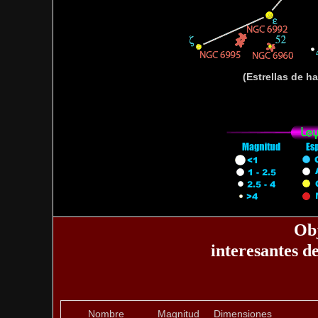
(Estrellas de h
Ob
interesantes d
Nombre
Magnitud
Dimensiones