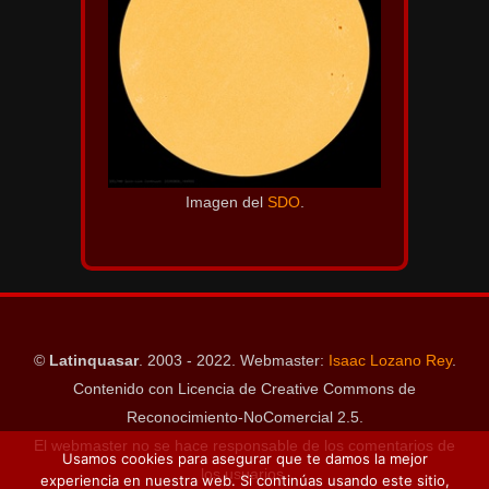
Imagen del
SDO
.
©
Latinquasar
. 2003 - 2022. Webmaster:
Isaac Lozano Rey
.
Contenido con Licencia de Creative Commons de
Reconocimiento-NoComercial 2.5.
El webmaster no se hace responsable de los comentarios de
Usamos cookies para asegurar que te damos la mejor
los usuarios.
experiencia en nuestra web. Si continúas usando este sitio,