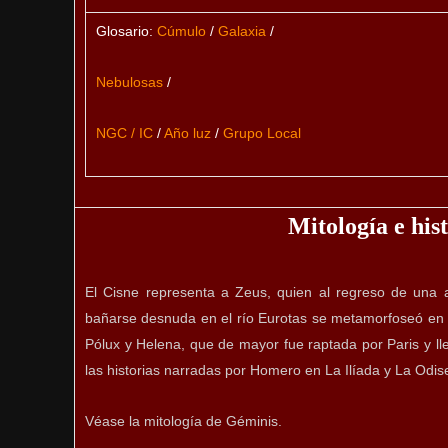
Glosario:
Cúmulo
/
Galaxia
/
Nebulosas
/
NGC / IC
/
Año luz
/
Grupo Local
Mitología e his
El Cisne representa a Zeus, quien al regreso de una 
bañarse desnuda en el río Eurotas se metamorfoseó en e
Pólux y Helena, que de mayor fue raptada por Paris y ll
las historias narradas por Homero en La Ilíada y La Odis
Véase la mitología de Géminis.