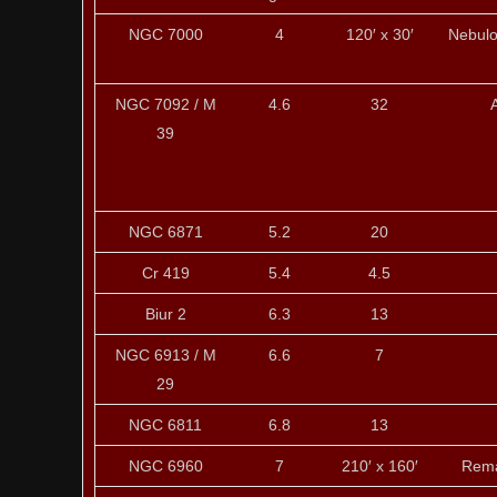
NGC 7000
4
120′ x 30′
Nebulo
NGC 7092 / M
4.6
32
A
39
NGC 6871
5.2
20
Cr 419
5.4
4.5
Biur 2
6.3
13
NGC 6913 / M
6.6
7
29
NGC 6811
6.8
13
NGC 6960
7
210′ x 160′
Rema