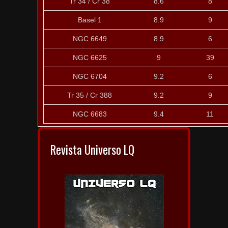
Tr 34 / Cr 38
8.6
8
Basel 1
8.9
9
NGC 6649
8.9
6
NGC 6625
9
39
NGC 6704
9.2
6
Tr 35 / Cr 388
9.2
9
NGC 6683
9.4
11
Revista Universo LQ