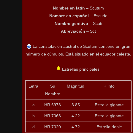
Nombre en latín
– Scutum
Nombre en español
– Escudo
Nombre genitivo
– Scuti
Abreviación
– Sct
La constelación austral de Scutum contiene un gran
número de cúmulos. Está situado en el ecuador celeste.
Estrellas principales:
Letra
Su
Magnitud
+ Info
Nombre
a
HR 6973
3.85
Estrella gigante
b
HR 7063
4.22
Estrella gigante
d
HR 7020
4.72
Estrella doble