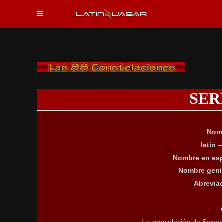
SER
Nom
latín
–
Nombre en es
Nombre geni
Abrevia
La constelación de Serpen