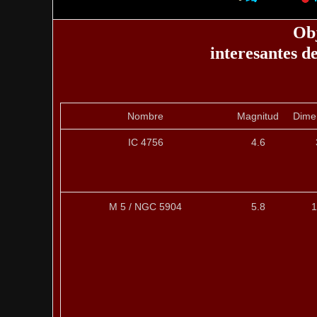
Ob
interesantes d
Nombre
Magnitud
Dime
IC 4756
4.6
M 5 / NGC 5904
5.8
1