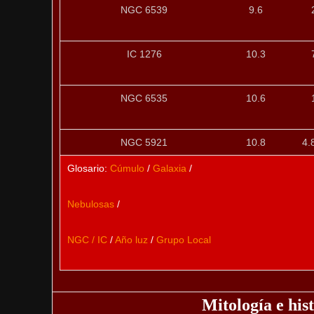
NGC 6539
9.6
IC 1276
10.3
NGC 6535
10.6
NGC 5921
10.8
4.8
Glosario:
Cúmulo
/
Galaxia
/
Nebulosas
/
NGC / IC
/
Año luz
/
Grupo Local
Mitología e his