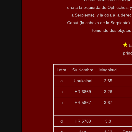
una a la izquierda de Ophiuchus, 
la Serpiente), y la otra a la de
Caput (la cabeza de la Serpiente). 
teniendo dos objetos 
Es
princ
Letra
Su Nombre
Magnitud
a
Unukalhai
2.65
h
HR 6869
3.26
b
HR 5867
3.67
d
HR 5789
3.8
q
Alya
4.62
Estre