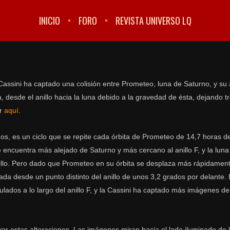
INICIO
FORO
REVISTA UNIVERSO LQ
assini ha captado una colisión entre Prometeo, luna de Saturno, y su an
desde el anillo hacia la luna debido a la gravedad de ésta, dejando tr
er
aquí
.
os, es un ciclo que se repite cada órbita de Prometeo de 14,7 horas d
 encuentra más alejado de Saturno y más cercano al anillo F, y la lun
illo. Pero dado que Prometeo en su órbita se desplaza más rápidament
rada desde un punto distinto del anillo de unos 3,2 grados por delante.
ados a lo largo del anillo F, y la Cassini ha captado más imágenes de
 estas alteraciones. Las imágenes miran hacia el lado iluminado de l