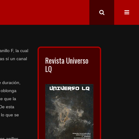
illo F, la cual
Revista Universo
as sí un canal
LQ
e duración,
a oblonga
e que la
 De esta
 lo que se
os anillos