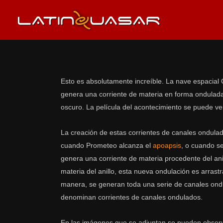
Esto es absolutamente increíble. La nave espacial C
genera una corriente de materia en forma ondulada, 
oscuro. La película del acontecimiento se puede v
La creación de estas corrientes de canales ondulad
cuando Prometeo alcanza el
apoapsis
, o cuando se
genera una corriente de materia procedente del an
materia del anillo, esta nueva ondulación es arrast
manera, se generan toda una serie de canales ondul
denominan corrientes de canales ondulados.
En las imágenes que se adjuntan se pueden observar