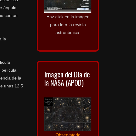
de ángulo
no con un
Haz click en la imagen
para leer la revista
astronómica.
a la
lícula
 película
Imagen del Día de
encia de la
la NASA (APOD)
de unas 12,5
Observatorio