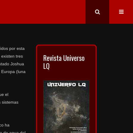
idos por esta
Revista Universo
 existen tres
LQ
estado Joshua
, Europa (luna
ue el
s sistemas
ico ha
a de agua del