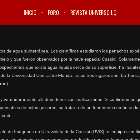
INICIO
FORO
REVISTA UNIVERSO LQ
tos de agua subterránea. Los científicos estudiaron los penachos expél
hielo y que fueron observados por la nave espacial Cassini. Solamente
spechamos que existe agua líquida cerca de su superficie, ha manif
 de la Universidad Central de Florida. Estos tres lugares son: La Tierra
rno).
 y verdaderamente allí debe tener sus implicaciones. Si confirmamos q
sponsables de estos géiseres, se trataría de un fenómeno común en lo
sante.
afo de Imágenes en Ultravioleta de la Cassini (UVIS), el equipo científ
e que, los penachos observados son producidos por una fuente profund