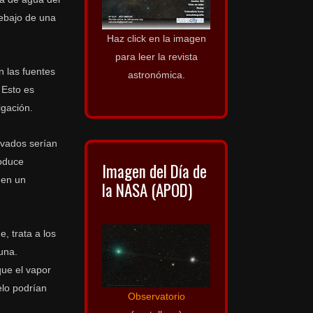
debajo de una
Haz click en la imagen
para leer la revista
n las fuentes
astronómica.
 Esto es
igación.
rvados serían
roduce
Imagen del Día de
 en un
la NASA (APOD)
, trata a los
una.
que el vapor
elo podrían
Observatorio