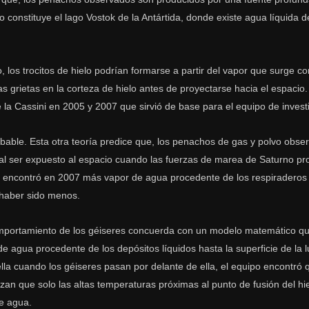
lo constituye el lago Vostok de la Antártida, donde existe agua líquida 
, los trocitos de hielo podrían formarse a partir del vapor que surge co
as grietas en la corteza de hielo antes de proyectarse hacia el espacio.
 la Cassini en 2005 y 2007 que sirvió de base para el equipo de invest
bable. Esta otra teoría predice que, los penachos de gas y polvo obse
 al ser expuesto al espacio cuando las fuerzas de marea de Saturno p
po encontró en 2007 más vapor de agua procedente de los respiraderos
 haber sido menos.
omportamiento de los géiseres concuerda con un modelo matemático que
de agua procedente de los depósitos líquidos hasta la superficie de la l
lla cuando los géiseres pasan por delante de ella, el equipo encontró 
zan que solo las altas temperaturas próximas al punto de fusión del hi
de agua.