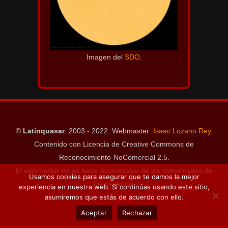
Imagen del
SDO
.
©
Latinquasar
. 2003 - 2022. Webmaster:
Isaac Lozano Rey
.
Contenido con Licencia de Creative Commons de
Reconocimiento-NoComercial 2.5.
El webmaster no se hace responsable de los comentarios de
Usamos cookies para asegurar que te damos la mejor
los usuarios.
experiencia en nuestra web. Si continúas usando este sitio,
asumiremos que estás de acuerdo con ello.
Aceptar
Rechazar