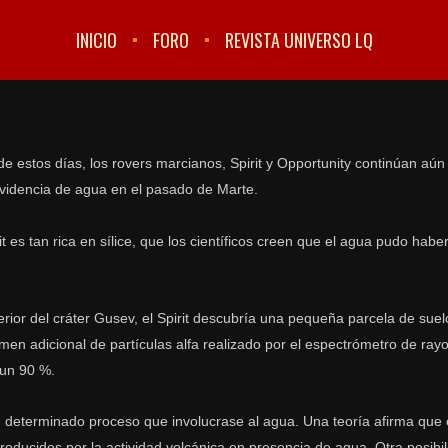
INICIO
FORO
REVISTA UNIVERSO LQ
e estos días, los rovers marcianos, Spirit y Opportunity continúan aún
 evidencia de agua en el pasado de Marte.
t es tan rica en sílice, que los científicos creen que el agua pudo hab
rior del cráter Gusev, el Spirit descubría una pequeña parcela de suel
en adicional de partículas alfa realizado por el espectrómetro de rayo
 un 90 %.
n determinado proceso que involucrase al agua. Una teoría afirma que 
roducidos por la actividad volcánica en presencia de agua. Otra posibi