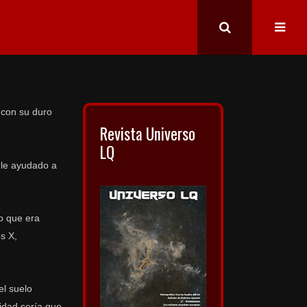
 con su duro
Revista Universo
LQ
erle ayudado a
o que era
s X,
el suelo
lidad sería que