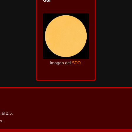
Imagen del
SDO
.
al 2.5.
s.