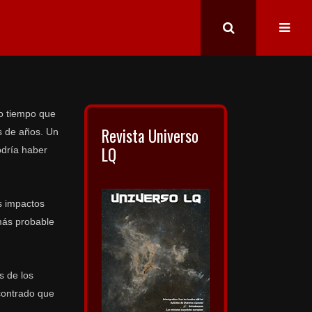
mo tiempo que
Revista Universo
es de años. Un
LQ
odría haber
s impactos
 más probable
s de los
ncontrado que