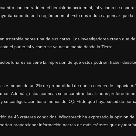
uentra concentrado en el hemisferio occidental, tal y como se esperab
oritariamente en la región oriental. Esto nos induce a pensar que la c
ran asteroide sobre una de sus caras. Los investigadores creen que d
sta el punto tal y como se ve actualmente desde la Tierra.
ctos lunares se tiene la impresión de que estos podrían haber desbl
xiste menos de un 2% de probabilidad de que la cuenca de impacto má
e lunar. Además, estas cuencas se encuentran localizadas preferenteme
, y su configuración tiene menos del O,3 % de que haya sucedido por ca
bución de 46 cráteres conocidos. Wieczoreck ha expresado la opinión de
drían proporcionar información acerca de más cráteres que ayudarían