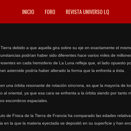
INICIO
FORO
REVISTA UNIVERSO LQ
Tierra debido a que aquella gira sobre su eje en exactamente el mis
ircunstancias podrían haber sido diferentes hace varios miles de millon
presentes en cada hemisferio de La Luna refleja que, el lado opuesto p
an asteroide podría haber alterado la forma que la enfrenta a ésta.
 una órbita resonante de rotación síncrona, es que la mayoría de lo
o al oriental, ya que esa cara se enfrenta a la órbita siendo por tanto
los escombros espaciales.
uto de Física de la Tierra de Francia ha comparado las edades relativa
cia en la que la materia eyectada se depositó en su superficie y han e