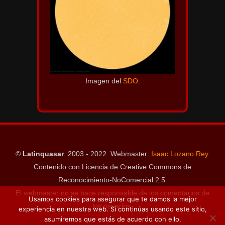
Imagen del
SDO
.
©
Latinquasar
. 2003 - 2022. Webmaster:
Isaac Lozano Rey
.
Contenido con Licencia de Creative Commons de
Reconocimiento-NoComercial 2.5.
El webmaster no se hace responsable de los comentarios de
Usamos cookies para asegurar que te damos la mejor
los usuarios.
experiencia en nuestra web. Si continúas usando este sitio,
asumiremos que estás de acuerdo con ello.