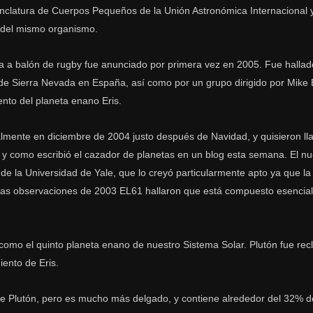
nclatura de Cuerpos Pequeños de la Unión Astronómica Internacional 
o del mismo organismo.
a a balón de rugby fue anunciado por primera vez en 2005. Fue hallad
o de Sierra Nevada en España, así como por un grupo dirigido por Mike
nto del planeta enano Eris.
ialmente en diciembre de 2004 justo después de Navidad, y quisieron ll
al y como escribió el cazador de planetas en un blog esta semana. El 
de la Universidad de Yale, que lo creyó particularmente apto ya que la
las observaciones de 2003 EL61 hallaron que está compuesto esencia
mo el quinto planeta enano de nuestro Sistema Solar. Plutón fue recl
iento de Eris.
ue Plutón, pero es mucho más delgado, y contiene alrededor del 32% d