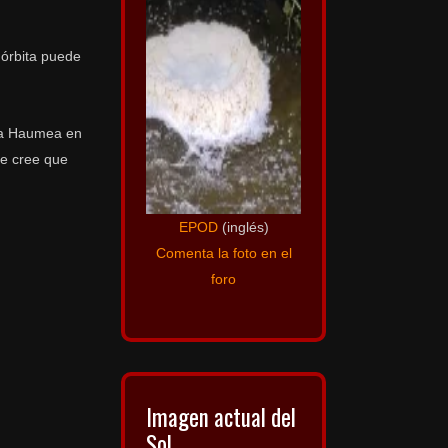
 órbita puede
osa Haumea en
se cree que
EPOD
(inglés)
Comenta la foto en el
foro
Imagen actual del
Sol