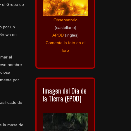
y el Grupo de
Observatorio
o por un
(castellano)
 Brown en
APOD
(inglés)
Comenta la foto en el
foro
amar al
nuevo nombre
 diosa
lmente por
Imagen del Día de
la Tierra (EPOD)
asificado de
e la masa de