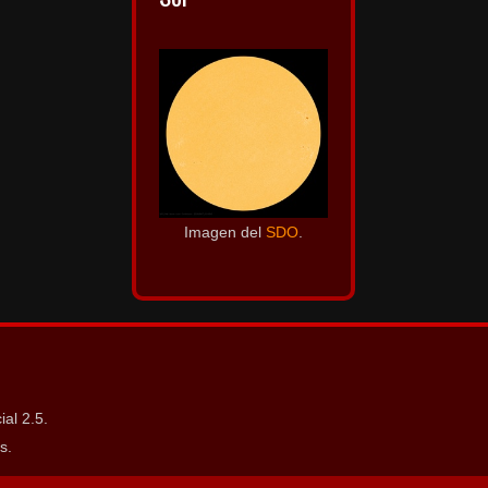
Imagen del
SDO
.
al 2.5.
s.