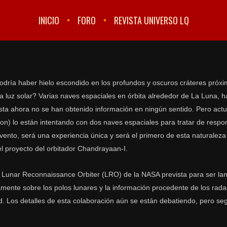
INICIO
FORO
REVISTA UNIVERSO LQ
odría haber hielo escondido en los profundos y oscuros cráteres próxi
 luz solar? Varias naves espaciales en órbita alrededor de La Luna, h
sta ahora no se han obtenido información en ningún sentido. Pero actu
n) lo están intentando con dos naves espaciales para tratar de resp
ento, será una experiencia única y será el primero de esta naturaleza
l proyecto del orbitador Chandrayaan-I.
l Lunar Reconnaissance Orbiter (LRO) de la NASA prevista para ser lan
mente sobre los polos lunares y la información procedente de los rad
d. Los detalles de esta colaboración aún se están debatiendo, pero se