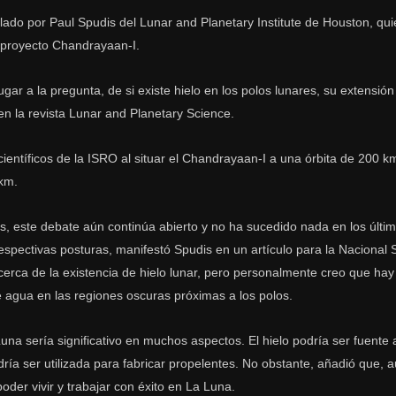
lado por Paul Spudis del Lunar and Planetary Institute de Houston, qu
l proyecto Chandrayaan-I.
ar a la pregunta, de si existe hielo en los polos lunares, su extensión 
en la revista Lunar and Planetary Science.
científicos de la ISRO al situar el Chandrayaan-I a una órbita de 200 k
km.
es, este debate aún continúa abierto y no ha sucedido nada en los últi
spectivas posturas, manifestó Spudis en un artículo para la Nacional
acerca de la existencia de hielo lunar, pero personalmente creo que ha
e agua en las regiones oscuras próximas a los polos.
Luna sería significativo en muchos aspectos. El hielo podría ser fuent
ía ser utilizada para fabricar propelentes. No obstante, añadió que, 
oder vivir y trabajar con éxito en La Luna.