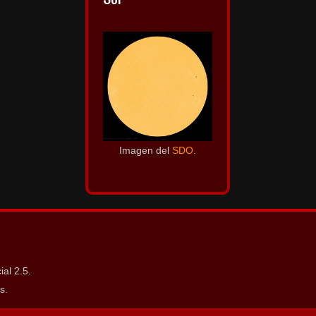
Imagen del
SDO
.
al 2.5.
s.