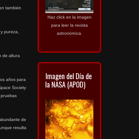
ien también
Haz click en la imagen
para leer la revista
y pureza,
astronómica.
m de altura
Imagen del Día de
mos años para
la NASA (APOD)
 Space Society
y pruebas
e abundante de
aunque resulta