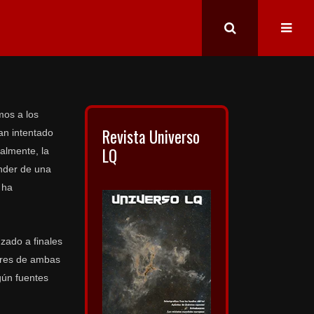
mos a los
Revista Universo
an intentado
LQ
almente, la
onder de una
 ha
zado a finales
ares de ambas
gún fuentes