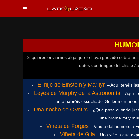
HUMO
Si quieres enviarnos algo que te haya gustado sobre as
datos que tengas del chiste / a
El hijo de Einstein y Marilyn
– Aquí tenéis la
Leyes de Murphy de la Astronomía
– Aquí t
tanto habréis escuchado. Se leen en unos m
Una noche de OVNI’s
– ¿Qué pasa cuando junta
una broma muy muy
Viñeta de Forges
– Viñeta del humorista F
Viñeta de Gila
– Una viñeta que expre