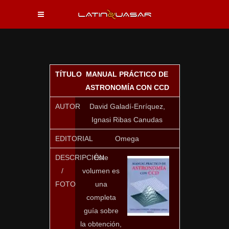
TÍTULO
MANUAL PRÁCTICO DE
ASTRONOMÍA CON CCD
AUTOR
David Galadí-Enríquez,
Ignasi Ribas Canudas
EDITORIAL
Omega
DESCRIPCIÓN
Este
/
volumen es
FOTO
una
completa
guía sobre
la obtención,