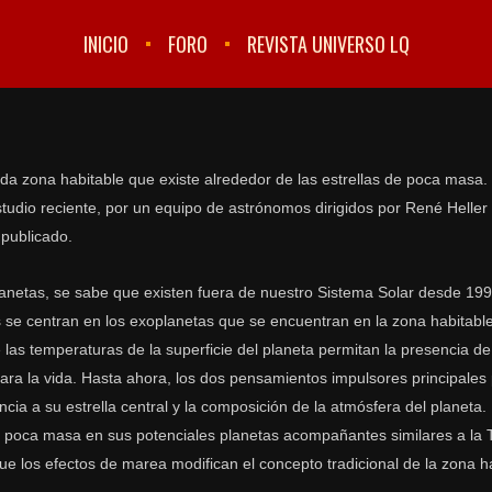
INICIO
FORO
REVISTA UNIVERSO LQ
 zona habitable que existe alrededor de las estrellas de poca masa. 
estudio reciente, por un equipo de astrónomos dirigidos por René Heller
 publicado.
lanetas, se sabe que existen fuera de nuestro Sistema Solar desde 19
os se centran en los exoplanetas que se encuentran en la zona habitable
ue las temperaturas de la superficie del planeta permitan la presencia de
para la vida. Hasta ahora, los dos pensamientos impulsores principales
ncia a su estrella central y la composición de la atmósfera del planeta.
 poca masa en sus potenciales planetas acompañantes similares a la Ti
ue los efectos de marea modifican el concepto tradicional de la zona ha