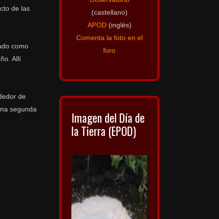
cto de las
(castellano)
APOD
(inglés)
Comenta la foto en el
mado como
foro
o. Allí
ededor de
 una segunda
Imagen del Día de
la Tierra (EPOD)