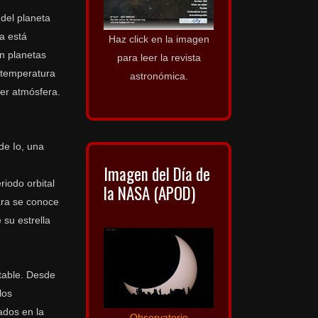
 del planeta
a está
Haz click en la imagen
en planetas
para leer la revista
e temperatura
astronómica.
ier atmósfera.
de Io, una
Imagen del Día de
riodo orbital
la NASA (APOD)
cara se conoce
 su estrella
itable. Desde
los
ados en la
Observatorio