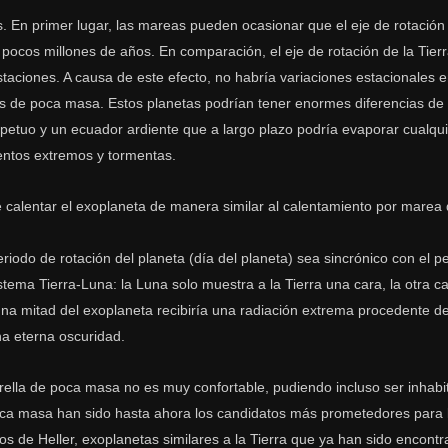
es. En primer lugar, las mareas pueden ocasionar que el eje de rotación
 pocos millones de años. En comparación, el eje de rotación de la Tierr
staciones. A causa de este efecto, no habría variaciones estacionales 
llas de poca masa. Estos planetas podrían tener enormes diferencias d
petuo y un ecuador ardiente que a largo plazo podría evaporar cualqu
entos extremos y tormentas.
 calentar el exoplaneta de manera similar al calentamiento por marea 
odo de rotación del planeta (día del planeta) sea sincrónico con el pe
sistema Tierra-Luna: la Luna solo muestra a la Tierra una cara, la otra 
una mitad del exoplaneta recibiría una radiación extrema procedente de
na eterna oscuridad.
strella de poca masa no es muy confortable, pudiendo incluso ser inhab
 poca masa han sido hasta ahora los candidatos más prometedores para 
os de Heller, exoplanetas similares a la Tierra que ya han sido encontr