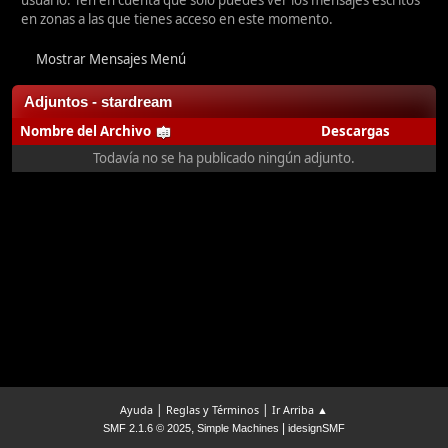
usuario. Ten en cuenta que sólo puedes ver los mensajes escritos
en zonas a las que tienes acceso en este momento.
Mostrar Mensajes Menú
Adjuntos - stardream
Nombre del Archivo
Descargas
Todavía no se ha publicado ningún adjunto.
|
|
Ayuda
Reglas y Términos
Ir Arriba ▲
,
|
SMF 2.1.6 © 2025
Simple Machines
idesignSMF