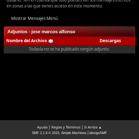
usuario. Ten en cuenta que sólo puedes ver los mensajes escritos
en zonas a las que tienes acceso en este momento.
Mostrar Mensajes Menú
Adjuntos - jose marcos alfonso
Nombre del Archivo
Descargas
Todavía no se ha publicado ningún adjunto.
|
|
Ayuda
Reglas y Términos
Ir Arriba ▲
,
|
SMF 2.1.6 © 2025
Simple Machines
idesignSMF