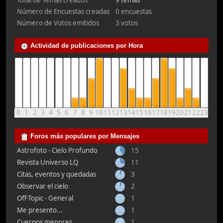
Total de Temas creados
9 temas
Número de Encuestas creadas
0 encuestas
Número de Votos emitidos
3 votos
Actividad de publicaciones por Hora
0
1
2
3
4
5
6
7
8
9
10
11
12
13
14
15
16
17
18
19
20
21
22
23
Foros más populares por Mensajes
Astrofoto - Cielo Profundo
15
Revista Universo LQ
11
Citas, eventos y quedadas
3
Observar el cielo
2
Off-Topic - General
1
Me presento...
1
Cuerpos menores
1