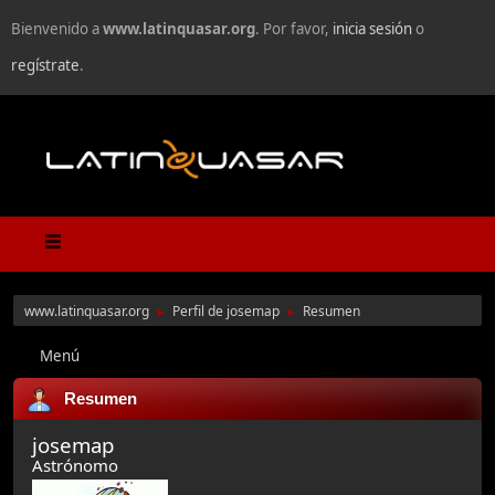
Bienvenido a
www.latinquasar.org
. Por favor,
inicia sesión
o
regístrate
.
www.latinquasar.org
Perfil de josemap
Resumen
►
►
Menú
Resumen
josemap
Astrónomo