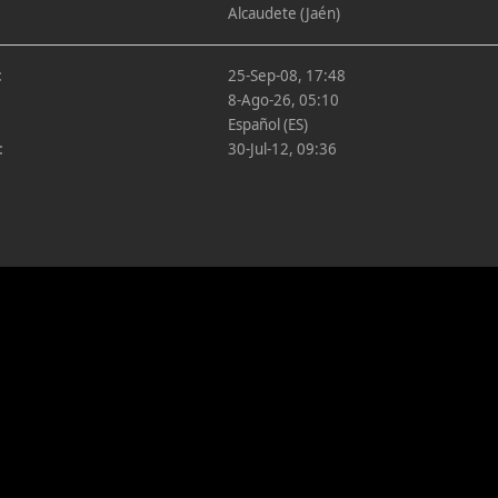
Alcaudete (Jaén)
:
25-Sep-08, 17:48
8-Ago-26, 05:10
Español (ES)
:
30-Jul-12, 09:36