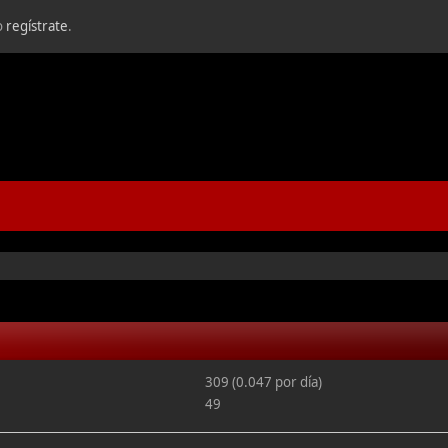
o
regístrate
.
309 (0.047 por día)
49