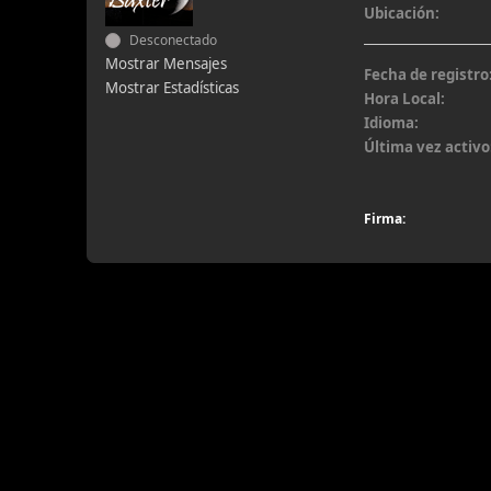
Ubicación:
Desconectado
Mostrar Mensajes
Fecha de registro
Mostrar Estadísticas
Hora Local:
Idioma:
Última vez activo
Firma: