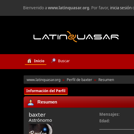
Bienvenido a
www.latinquasar.org
. Por favor,
inicia sesión
Inicio
Buscar
www.latinquasar.org
Perfil de baxter
Resumen
►
►
Información del Perfil
Resumen
baxter
Mensajes:
Astrónomo
Edad: