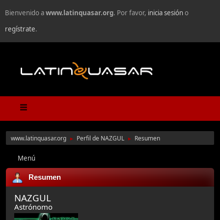
Bienvenido a
www.latinquasar.org
. Por favor,
inicia sesión
o
regístrate
.
www.latinquasar.org
Perfil de NAZGUL
Resumen
►
►
Menú
Resumen
NAZGUL
Astrónomo