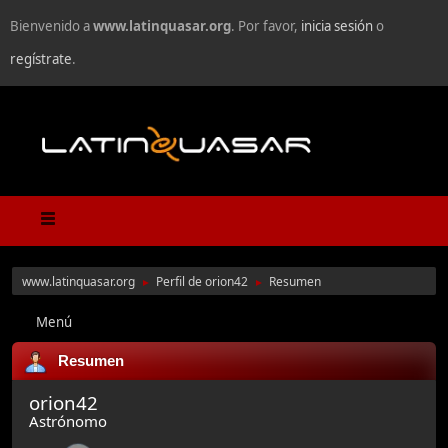
Bienvenido a
www.latinquasar.org
. Por favor,
inicia sesión
o
regístrate
.
www.latinquasar.org
Perfil de orion42
Resumen
►
►
Menú
Resumen
orion42
Astrónomo