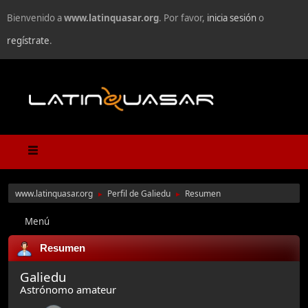
Bienvenido a
www.latinquasar.org
. Por favor,
inicia sesión
o
regístrate
.
www.latinquasar.org
Perfil de Galiedu
Resumen
►
►
Menú
Resumen
Galiedu
Astrónomo amateur