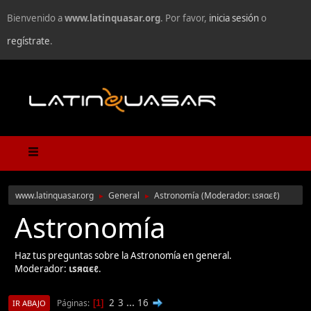
Bienvenido a
www.latinquasar.org
. Por favor,
inicia sesión
o
regístrate
.
www.latinquasar.org
General
Astronomía
(Moderador:
ιѕяαєℓ
)
►
►
Astronomía
Haz tus preguntas sobre la Astronomía en general.
Moderador:
ιѕяαєℓ
.
2
3
...
16
Páginas
1
IR ABAJO