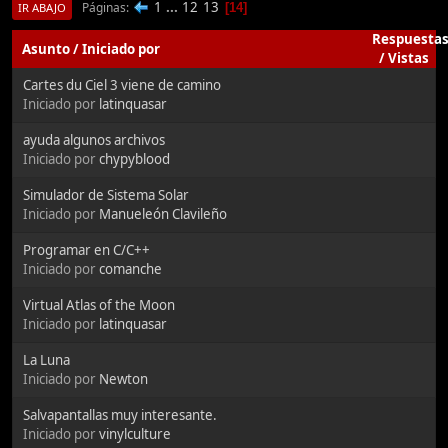
1
...
12
13
Páginas
14
IR ABAJO
Respuesta
Asunto
/
Iniciado por
/
Vistas
Cartes du Ciel 3 viene de camino
Iniciado por
latinquasar
ayuda algunos archivos
Iniciado por
chypyblood
Simulador de Sistema Solar
Iniciado por
Manueleón Clavileño
Programar en C/C++
Iniciado por
comanche
Virtual Atlas of the Moon
Iniciado por
latinquasar
La Luna
Iniciado por
Newton
Salvapantallas muy interesante.
Iniciado por
vinylculture