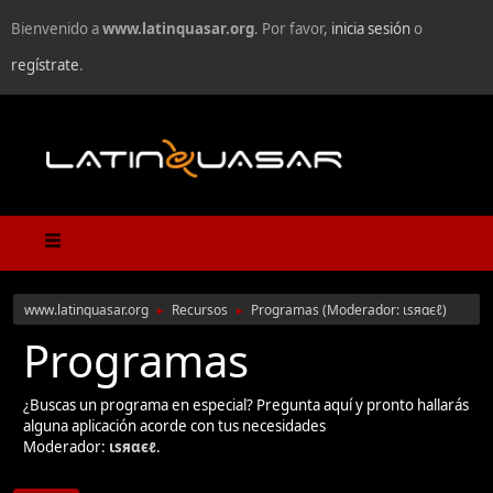
Bienvenido a
www.latinquasar.org
. Por favor,
inicia sesión
o
regístrate
.
www.latinquasar.org
Recursos
Programas
(Moderador:
ιѕяαєℓ
)
►
►
Programas
¿Buscas un programa en especial? Pregunta aquí y pronto hallarás
alguna aplicación acorde con tus necesidades
Moderador:
ιѕяαєℓ
.