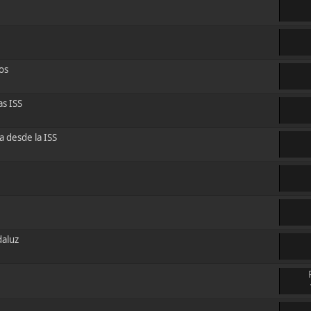
os
as ISS
a desde la ISS
daluz