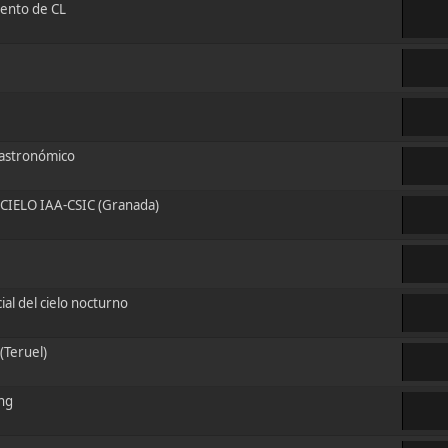
mento de CL
 astronómico
CIELO IAA-CSIC (Granada)
al del cielo nocturno
(Teruel)
ng