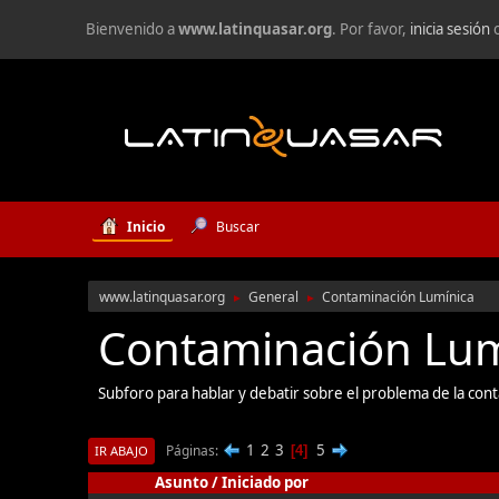
Bienvenido a
www.latinquasar.org
. Por favor,
inicia sesión
Inicio
Buscar
www.latinquasar.org
General
Contaminación Lumínica
►
►
Contaminación Lum
Subforo para hablar y debatir sobre el problema de la con
1
2
3
5
Páginas
4
IR ABAJO
Asunto
/
Iniciado por