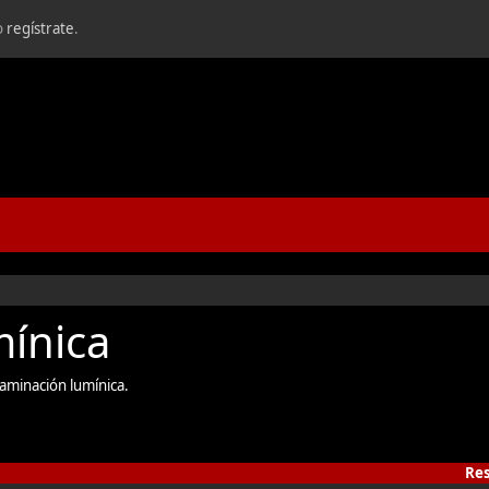
o
regístrate
.
ínica
taminación lumínica.
Re