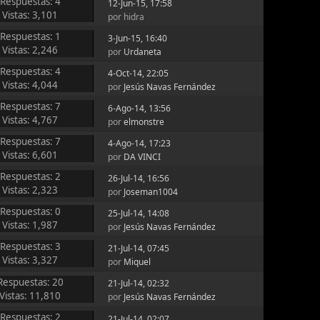
Respuestas: 4
12-Jun-15, 17:58
Vistas: 3,101
por hidra
Respuestas: 1
3-Jun-15, 16:40
Vistas: 2,246
por
Urdaneta
Respuestas: 4
4-Oct-14, 22:05
Vistas: 4,044
por
Jesús Navas Fernández
Respuestas: 7
6-Ago-14, 13:56
Vistas: 4,767
por
elmonstre
Respuestas: 7
4-Ago-14, 17:23
Vistas: 6,601
por
DA VINCI
Respuestas: 2
26-Jul-14, 16:56
Vistas: 2,323
por
Joseman1004
Respuestas: 0
25-Jul-14, 14:08
Vistas: 1,987
por
Jesús Navas Fernández
Respuestas: 3
21-Jul-14, 07:45
Vistas: 3,327
por
Miquel
Respuestas: 20
21-Jul-14, 02:32
Vistas: 11,810
por
Jesús Navas Fernández
Respuestas: 2
21-Jul-14, 02:07