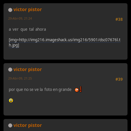
victor pistor
29-Abr-09, 21:24
#38
a ver que tal ahora
[img=http://img216.imageshack.us/img216/5901/dsc07676l.t
h.jpg]
victor pistor
29-Abr-09, 21:25
#39
por que no se ve la foto en grande
victor pistor