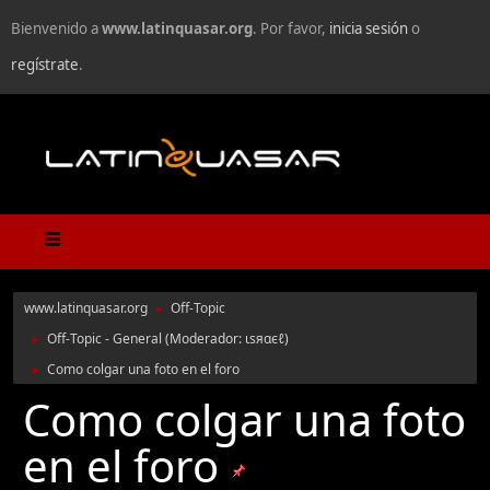
Bienvenido a
www.latinquasar.org
. Por favor,
inicia sesión
o
regístrate
.
www.latinquasar.org
Off-Topic
►
Off-Topic - General
(Moderador:
ιѕяαєℓ
)
►
Como colgar una foto en el foro
►
Como colgar una foto
en el foro