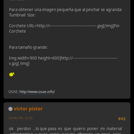
Para obtener una imagen pequeña que al pinchar se agranda:
Tumbnail Size:
Corchete URL=http://i---------------------------------------.jpg[/img]Fin
Corchete
Para tamaño grande:
Img width=900 height=600]http://-------------------------------------
v.jpg[ /img]
OSAE:
http://www.osae.info/
victor pistor
29-Abr-09, 22:02
#43
ok perdon , lo que pasa es que quiero poner mi material