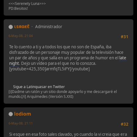
<<<Serenety Luna>>>
PD:Besitos!
ιѕяαєℓ
Administrador
6-May-08, 21:04
#31
Te lo cuento a ti y a todos los que no son de España, iba
disfrazado de un personaje muy popular de la televisión hace
un par de años y que salía en un programa de humor en el
late
night
. Dejo un vídeo para el que no lo conozca.
[youtube=425,350]armfqTL5iFY[/youtube]
Sigue a Latinquasar en Twitter
[i]Dadme un ratón y un sitio donde apoyarlo y me descargaré el
mundo.[/i] Arquímedes (Versión S.XXI)
lodiom
6-May-08, 21:11
#32
Si esque en esa foto sales clavado, yo cuando la vi creia que era