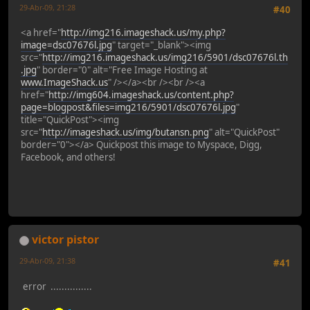
29-Abr-09, 21:28
#40
<a href="
http://img216.imageshack.us/my.php?
image=dsc07676l.jpg
" target="_blank"><img
src="
http://img216.imageshack.us/img216/5901/dsc07676l.th
.jpg
" border="0" alt="Free Image Hosting at
www.ImageShack.us
" /></a><br /><br /><a
href="
http://img604.imageshack.us/content.php?
page=blogpost&files=img216/5901/dsc07676l.jpg
"
title="QuickPost"><img
src="
http://imageshack.us/img/butansn.png
" alt="QuickPost"
border="0"></a> Quickpost this image to Myspace, Digg,
Facebook, and others!
victor pistor
29-Abr-09, 21:38
#41
error ...............