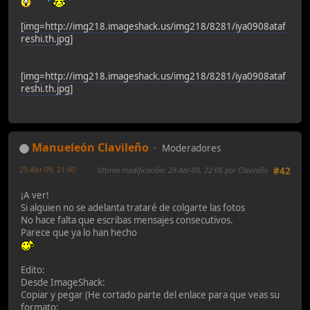
[img=http://img218.imageshack.us/img218/8281/iya0908ataf
reshi.th.jpg]
[img=http://img218.imageshack.us/img218/8281/iya0908ataf
reshi.th.jpg]
Manueleón Clavileño
Moderadores
29-Abr-09, 21:40
Ultima modificación
: 29-Abr-09, 22:06 por Clavileño
#42
¡A ver!
Si alguien no se adelanta trataré de colgarte las fotos
No hace falta que escribas mensajes consecutivos.
Parece que ya lo han hecho
Edito:
Desde ImageShack:
Copiar y pegar (He cortado parte del enlace para que veas su
formato: