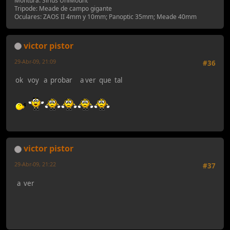
Montura: Sirius UniMount
Tripode: Meade de campo gigante
Oculares: ZAOS II 4mm y 10mm; Panoptic 35mm; Meade 40mm
victor pistor
29-Abr-09, 21:09
#36
ok voy a probar a ver que tal
victor pistor
29-Abr-09, 21:22
#37
a ver