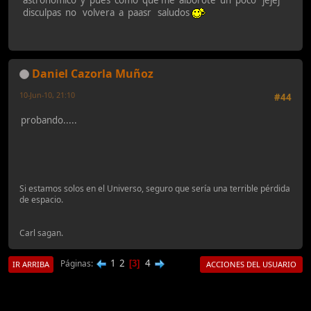
astronomico y pues como que me alborote un poco jejej
disculpas no volvera a paasr saludos
Daniel Cazorla Muñoz
10-Jun-10, 21:10
#44
probando.....
Si estamos solos en el Universo, seguro que sería una terrible pérdida
de espacio.
Carl sagan.
1
2
4
Páginas
3
IR ARRIBA
ACCIONES DEL USUARIO