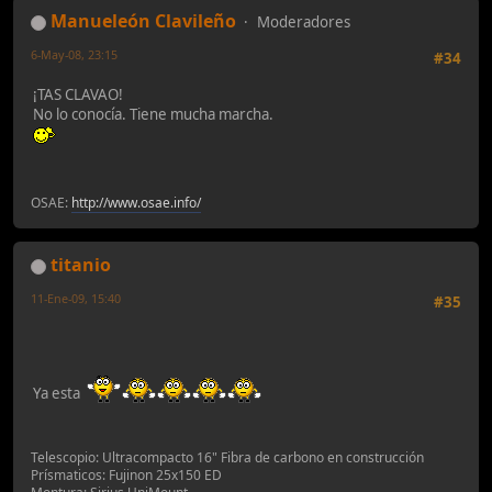
Manueleón Clavileño
Moderadores
6-May-08, 23:15
#34
¡TAS CLAVAO!
No lo conocía. Tiene mucha marcha.
OSAE:
http://www.osae.info/
titanio
11-Ene-09, 15:40
#35
Ya esta
Telescopio: Ultracompacto 16" Fibra de carbono en construcción
Prísmaticos: Fujinon 25x150 ED