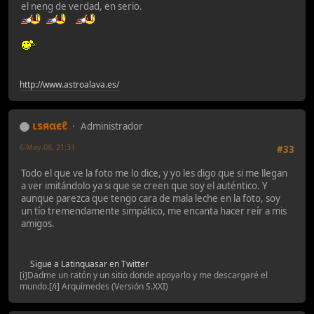
el neng de verdad, en serio.
http://www.astroalava.es/
ιѕяαєℓ
Administrador
6-May-08, 21:31
#33
Todo el que ve la foto me lo dice, y yo les digo que si me llegan
a ver imitándolo ya si que se creen que soy el auténtico. Y
aunque parezca que tengo cara de mala leche en la foto, soy
un tío tremendamente simpático, me encanta hacer reír a mis
amigos.
Sigue a Latinquasar en Twitter
[i]Dadme un ratón y un sitio donde apoyarlo y me descargaré el
mundo.[/i] Arquímedes (Versión S.XXI)