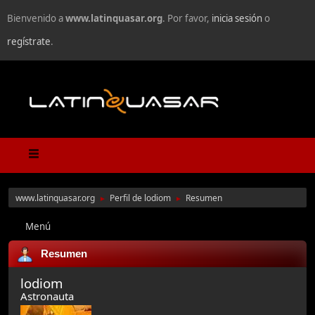
Bienvenido a
www.latinquasar.org
. Por favor,
inicia sesión
o
regístrate
.
www.latinquasar.org
Perfil de lodiom
Resumen
►
►
Menú
Resumen
lodiom
Astronauta