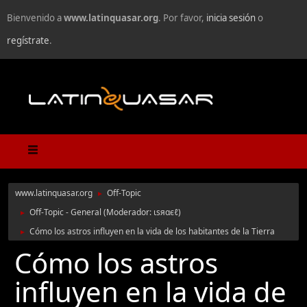
Bienvenido a
www.latinquasar.org
. Por favor,
inicia sesión
o
regístrate
.
www.latinquasar.org
Off-Topic
►
Off-Topic - General
(Moderador:
ιѕяαєℓ
)
►
Cómo los astros influyen en la vida de los habitantes de la Tierra
►
Cómo los astros
influyen en la vida de