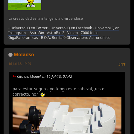
La creatividad es la inteligencia divirtiéndose
-
UniversoLQ en Twitter
-
UniversoLQ en Facebook
-
UniversoLQ en
Instagram
-
AstroBin
-
AstroBin 2
-
Vimeo
-
7000 fotos
-
GigaPanorámicas
-
B.O.A. Benifaió Observatorio Astronómico
Moladso
16-Jul-18, 19:29
#17
Cita de: Miquel en 16-Jul-18, 07:42
para estar seguro, yo tengo este cabezal, ¿es el
correcto, no?