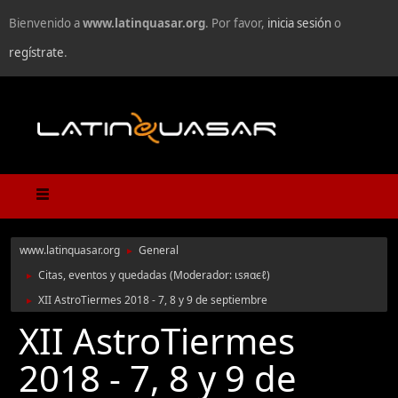
Bienvenido a
www.latinquasar.org
. Por favor,
inicia sesión
o
regístrate
.
www.latinquasar.org
General
►
Citas, eventos y quedadas
(Moderador:
ιѕяαєℓ
)
►
XII AstroTiermes 2018 - 7, 8 y 9 de septiembre
►
XII AstroTiermes
2018 - 7, 8 y 9 de