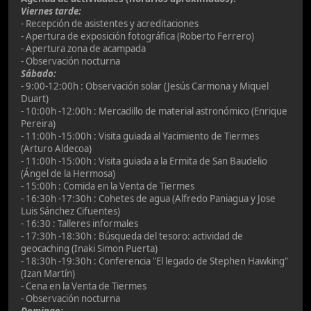
Viernes tarde:
- Recepción de asistentes y acreditaciones
- Apertura de exposición fotográfica (Roberto Ferrero)
- Apertura zona de acampada
- Observación nocturna
Sábado:
- 9:00-12:00h : Observación solar (Jesús Carmona y Miquel
Duart)
- 10:00h -12:00h : Mercadillo de material astronómico (Enrique
Pereira)
- 11:00h -15:00h : Visita guiada al Yacimiento de Tiermes
(Arturo Aldecoa)
- 11:00h -15:00h : Visita guiada a la Ermita de San Baudelio
(Ángel de la Hermosa)
- 15:00h : Comida en la Venta de Tiermes
- 16:30h -17:30h : Cohetes de agua (Alfredo Paniagua y Jose
Luis Sánchez Cifuentes)
- 16:30 : Talleres informales
- 17:30h -18:30h : Búsqueda del tesoro: actividad de
geocaching (Inaki Simon Puerta)
- 18:30h -19:30h : Conferencia "El legado de Stephen Hawking"
(Izan Martín)
- Cena en la Venta de Tiermes
- Observación nocturna