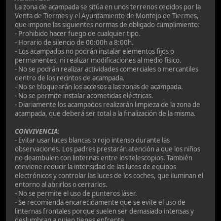
La zona de acampada se sitúa en unos terrenos cedidos por la
Venta de Tiermes y el Ayuntamiento de Montejo de Tiermes,
que impone las siguientes normas de obligado cumplimiento:
- Prohibido hacer fuego de cualquier tipo.
- Horario de silencio de 00:00h a 8:00h.
- Los acampados no podrán instalar elementos fijos o
permanentes, ni realizar modificaciones al medio físico.
- No se podrán realizar actividades comerciales o mercantiles
dentro de los recintos de acampada.
- No se bloquearán los accesos a las zonas de acampada.
- No se permite instalar acometidas eléctricas.
- Diariamente los acampados realizarán limpieza de la zona de
acampada, que deberá ser total a la finalización de la misma.
CONVIVENCIA
:
- Evitar usar luces blancas o rojo intenso durante las
observaciones. Los padres prestarán atención a que los niños
no deambulen con linternas entre los telescopios. También
conviene reducir la intensidad de las luces de equipos
electrónicos y controlar las luces de los coches, que iluminan el
entorno al abrirlos o cerrarlos.
- No se permite el uso de punteros láser.
- Se recomienda encarecidamente que se evite el uso de
linternas frontales porque suelen ser demasiado intensas y
deslumbran a quien tienes enfrente.