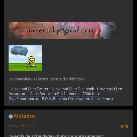
La creatividad es la inteligencia divirtiéndose
-
UniversoLQ en Twitter
-
UniversoLQ en Facebook
-
UniversoLQ en
Instagram
-
AstroBin
-
AstroBin 2
-
Vimeo
-
7000 fotos
-
GigaPanorámicas
-
B.O.A. Benifaió Observatorio Astronómico
Moladso
29-Ago-18, 18:36
#19
Agenda de actividades (horarios aproximados):