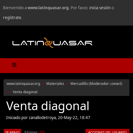
Bienvenido a
www.latinquasar.org
. Por favor,
inicia sesión
o
regístrate
.
www.latinquasar.org
Materiales
Mercadillo
(Moderador:
ιѕяαєℓ
)
►
►
Venta diagonal
►
Venta diagonal
Iniciado por canallodetroya, 20-May-22, 18:47
Páginas
1
IR ABAJO
ACCIONES DEL USUARIO