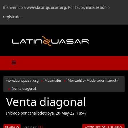
Bienvenido a
www.latinquasar.org
. Por favor,
inicia sesión
o
regístrate
.
www.latinquasar.org
Materiales
Mercadillo
(Moderador:
ιѕяαєℓ
)
►
►
Venta diagonal
►
Venta diagonal
Iniciado por canallodetroya, 20-May-22, 18:47
Páginas
1
IR ABAJO
ACCIONES DEL USUARIO