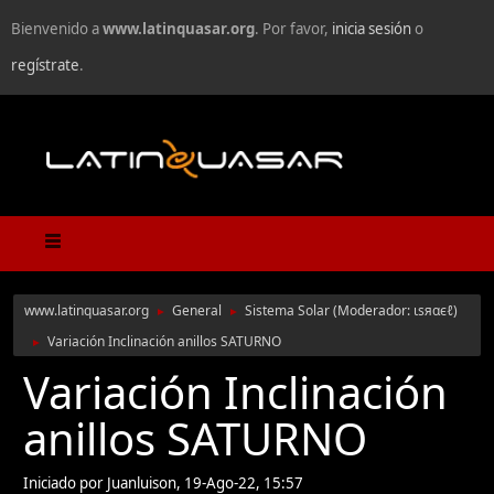
Bienvenido a
www.latinquasar.org
. Por favor,
inicia sesión
o
regístrate
.
www.latinquasar.org
General
Sistema Solar
(Moderador:
ιѕяαєℓ
)
►
►
Variación Inclinación anillos SATURNO
►
Variación Inclinación
anillos SATURNO
Iniciado por Juanluison, 19-Ago-22, 15:57