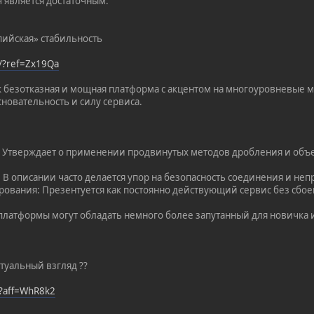
ч является достаточным.
пийская» стабильность
t/?ref=Zx19Qa
к безотказная и мощная платформа с акцентом на многоуровневые м
новательность и силу сервиса.
: Утверждает о применении продвинутых методов дробления и объ
: В описании часто делается упор на безопасность соединения и не
рования: Презентуется как постоянно действующий сервис без сбое
 платформы могут обладать немного более запутанный для новичка 
туальный взгляд ??
/?aff=WhR8k2