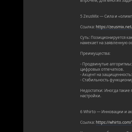
впрочем, для многих зада
5 ZeusMix — Сила и «олим
Ссылка:
https://zeusmix.ne
Суть: Позиционируется ка
намекает на заявленную ос
Преимущества:
- Продвинутые алгоритмы
цифровых отпечатков.
- Акцент на защищенность
- Стабильность функциони
Недостатки: Иногда такие
настройки.
6 Whirto — Инновации и ак
Ссылка:
https://whirto.com