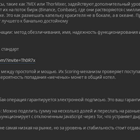
ы, такие как ?MIX или ThorMixer, задействуют дополнительный ур
 их на поток бирж (Binance, Coinbase), где они растворяются с мил
е. Это как размешать капельку красителя не в бокале, а в океане. 
 лучшего к банально достойному
нации: метод обезличивания, имя, надежность функционирования 
 стандарт
com/?invite=Th0R7x
между простотой и мощью. Их Scoring-механизм проверяет поступ
вероятность попадания «меченых» монет в общий котел.
Любая операция гарантируется электронной подписью. Это ваш гаран
»: Можно поделить сумму на несколько долей и переслать на разные
функционирует с отключенным JavaScript через Tor, что устраняет ды
е самая низкая на рынке, но за уровень и стабильность стоит отдав