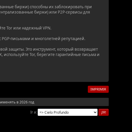
ванные биржи) способны их заблокировать при
централизованные биржи) или P2P-сервисы для
йте Tor или надежный VPN.
с PGP-письмами и многолетней репутацией.
овой защиты. Это инструмент, который возвращает
, используйте Tor, берегите гарантийные письма и
IMPRIMIR
рименять в 2026 год
Ir a