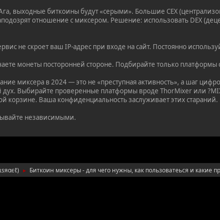
га, выходные биткоины будут «серыми». Большие CEX (централизо
аподозрят отношение с миксером. Решение: использовать DEX (де
вис не скроет ваш IP-адрес при входе на сайт. Постоянно использу
аете монеты посторонней стороне. Подбирайте только платформы 
ние миксера в 2024 — это не «преступная активность», а шаг цифр
 дух. Выбирайте проверенные платформы вроде ThorMixer или ?MIX
ной корзине. Ваша конфиденциальность заслуживает этих стараний.
бывайте независимыми.
ιѕяαєℓ
)
Биткоин миксеры - для чего нужны, как пользоватеься и какие п
►