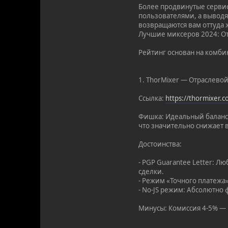
Более продвинутые сервис
пользователями, а выводят
возвращаются вам оттуда ж
Лучшие миксеров 2024: От
Рейтинг основан на комби
1. ThorMixer — Отраслевой
Ссылка:
https://thormixer.
Фишка: Идеальный баланс 
что значительно снижает 
Достоинства:
- PGP Guarantee Letter: 
сделки.
- Режим «Точного платежа
- No-JS режим: Абсолютно 
Минусы: Комиссия 4-5% — н