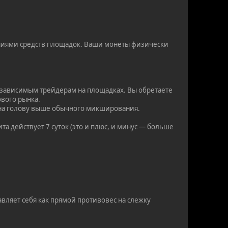
ниями средств площадок. Ваши монеты физически
езависимым трейдерам на площадках. Вы обретаете
ового рынка.
д на голову выше обычного микширования.
та действует 7 суток (это и плюс, и минус — больше
вляет себя как прямой противовес на слежку