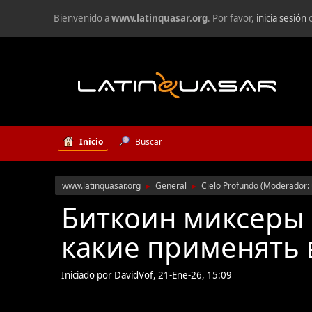
Bienvenido a
www.latinquasar.org
. Por favor,
inicia sesión
Inicio
Buscar
www.latinquasar.org
General
Cielo Profundo
(Moderador:
►
►
Биткоин миксеры -
какие применять 
Iniciado por DavidVof, 21-Ene-26, 15:09