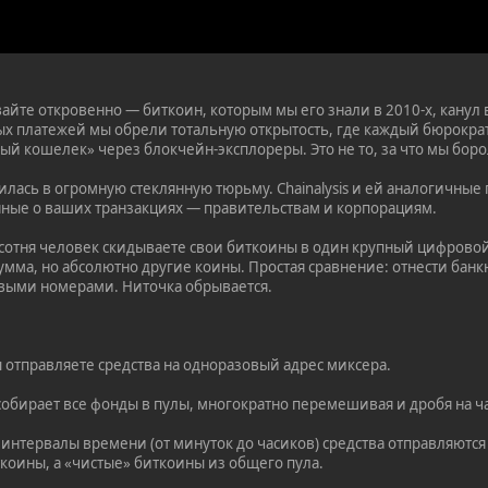
айте откровенно — биткоин, которым мы его знали в 2010-х, канул 
 платежей мы обрели тотальную открытость, где каждый бюрократ
ый кошелек» через блокчейн-эксплореры. Это не то, за что мы боро
тилась в огромную стеклянную тюрьму. Chainalysis и ей аналогичн
ные о ваших транзакциях — правительствам и корпорациям.
 сотня человек скидываете свои биткоины в один крупный цифровой
сумма, но абсолютно другие коины. Простая сравнение: отнести бан
овыми номерами. Ниточка обрывается.
 отправляете средства на одноразовый адрес миксера.
бирает все фонды в пулы, многократно перемешивая и дробя на ча
 интервалы времени (от минуток до часиков) средства отправляются
коины, а «чистые» биткоины из общего пула.