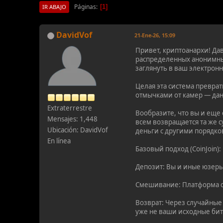
Páginas
1
IR ABAJO
DavidVof
21-Ene-26, 15:09
Привет, криптоанархи! Дав
распределенных анонимных
заглянуть в ваш электронн
Целая эта система превра
отмычками от камер — дан
Extraterrestre
Вообразите, что вы и еще
Mensajes: 1,448
всем возвращается та же 
Ubicación: DavidVof
деньги с другими порядк
En línea
Базовый подход (CoinJoin):
Депозит: Вы и иные юзеры
Смешивание: Платформа со
Возврат: Через случайные
уже не ваши исходные бит