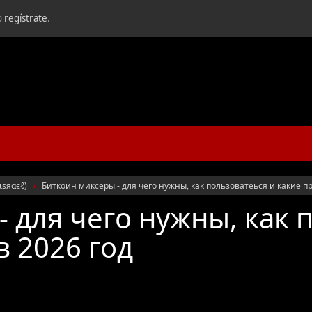
o
regístrate
.
ιѕяαєℓ
)
Биткоин миксеры - для чего нужны, как пользоватеься и какие п
►
 для чего нужны, как 
в 2026 год