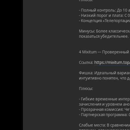
- Полный контроль: До 10 
- Низкий порог и плата: С
- Концепция «Телепортации
Минусы: Более классическ
показаться убедительнее.
4 Mixitum — Проверенный 
Ссылка:
https://mixitum.t
Фишка: Идеальный вариант
интуитивно понятен, что 
Плюсы:
- Гибкие временные интер
зачисления и уровнем ан
- Прозрачная комиссия: Че
- Партнерская программа:
Слабые места: В сравнени