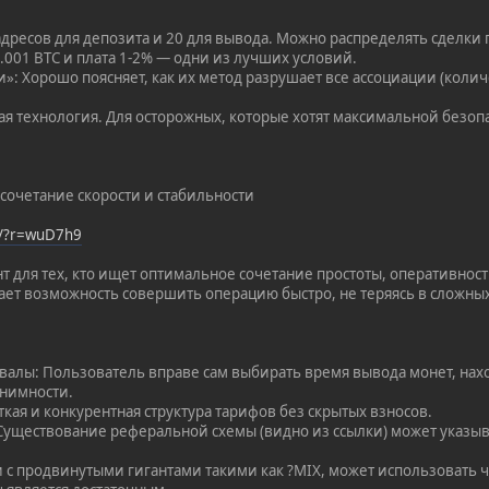
адресов для депозита и 20 для вывода. Можно распределять сделки
 0.001 BTC и плата 1-2% — одни из лучших условий.
»: Хорошо поясняет, как их метод разрушает все ассоциации (колич
ая технология. Для осторожных, которые хотят максимальной безопа
сочетание скорости и стабильности
op/?r=wuD7h9
 для тех, кто ищет оптимальное сочетание простоты, оперативнос
дает возможность совершить операцию быстро, не теряясь в сложны
валы: Пользователь вправе сам выбирать время вывода монет, на
онимности.
ткая и конкурентная структура тарифов без скрытых взносов.
 Существование реферальной схемы (видно из ссылки) может указыв
и с продвинутыми гигантами такими как ?MIX, может использовать ч