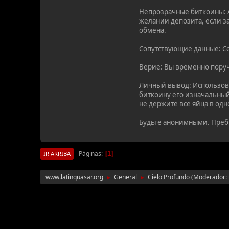
Непрозрачные биткоины: А
желании депозита, если з
обмена.
Сопутствующие данные: Сер
Верие: Вы временно поруч
Личный вывод: Использова
биткоину его изначальный
не держите все яйца в од
Будьте анонимными. Пре
Páginas
1
IR ARRIBA
www.latinquasar.org
General
Cielo Profundo
(Moderador:
►
►