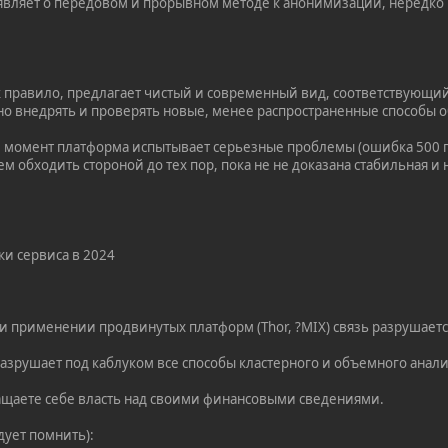
аявляет о передовом и прорывном методе к анонимизации, нередк
к правило, предлагает чистый и современный вид, соответствующи
но внедрять и проверять новые, менее распространенные способы 
й момент платформа испытывает серьезные проблемы (ошибка 500 п
ем обходить стороной до тех пор, пока не не доказана стабильная 
ки сервиса в 2024
и применении продвинутых платформ (Thor, ?MIX) связь разрушаетс
Разрушает под каблуком все способы кластерного и объемного анали
ащаете себе власть над своими финансовыми сведениями.
дует помнить):