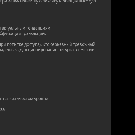
о применяя новейшую лексику и обещая высокую
й актуальным тенденциям.
обфускации транзакций.
ри попытке доступа). Это серьезный тревожный
и надежная функционирование ресурса в течение
я на физическом уровне.
за.