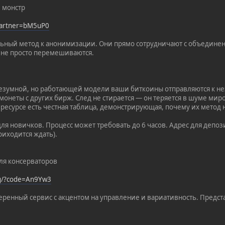
 монстр
?partner=bM5uP0
ьный метод к анонимизации. Они прямо сотрудничают с объедине
а не просто перемешиваются.
 безумной, но работающей модели ваши биткоины отправляются к н
онеты с других бирж. След не стирается — он теряется в шуме мир
а ресурсе есть честная таблица, демонстрирующая, почему их мето
ля новичков. Процесс может требовать до 6 часов. Адрес для депози
риходится ждать).
Для консерваторов
rg/?code=An9Yw3
еренный сервис с акцентом на управление и вариативность. Предста