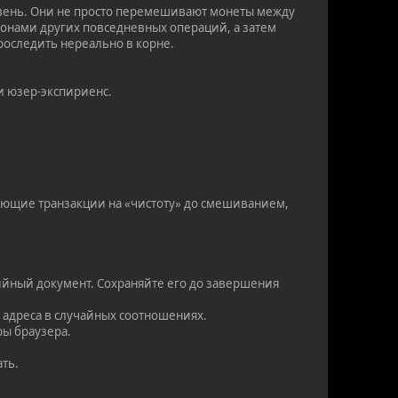
овень. Они не просто перемешивают монеты между
лионами других повседневных операций, а затем
Проследить нереально в корне.
и юзер-экспириенс.
ающие транзакции на «чистоту» до смешиванием,
тийный документ. Сохраняйте его до завершения
 адреса в случайных соотношениях.
ры браузера.
ать.