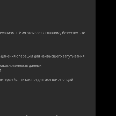
еханизмы. Имя отсылает к главному божеству, что
единения операций для наивысшего запутывания
прикосновенность данных.
в.
интерфейс, так как предлагают шире опций