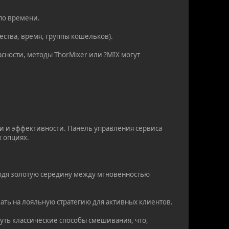
 по времени.
ества, время, группы кошельков).
сности, методы ThorMixer или ?MIX могут
ти и эффективности. Панель управления сервиса
х опциях.
ходя золотую середину между мгновенностью
ать на лояльную стратегию для активных клиентов.
уть классические способы смешивания, что,