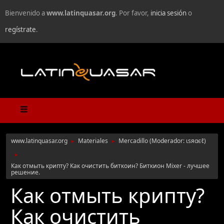
Bienvenido a
www.latinquasar.org
. Por favor,
inicia sesión
o
regístrate
.
www.latinquasar.org
Materiales
Mercadillo
(Moderador:
ιѕяαєℓ
)
►
►
►
Как отмыть крипту? Как очистить биткоин? Биткион Mixer - лучшее
решение.
Как отмыть крипту?
Как очистить