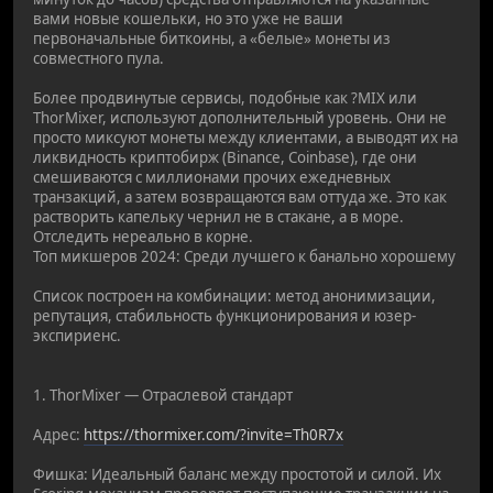
вами новые кошельки, но это уже не ваши
первоначальные биткоины, а «белые» монеты из
совместного пула.
Более продвинутые сервисы, подобные как ?MIX или
ThorMixer, используют дополнительный уровень. Они не
просто миксуют монеты между клиентами, а выводят их на
ликвидность криптобирж (Binance, Coinbase), где они
смешиваются с миллионами прочих ежедневных
транзакций, а затем возвращаются вам оттуда же. Это как
растворить капельку чернил не в стакане, а в море.
Отследить нереально в корне.
Топ микшеров 2024: Среди лучшего к банально хорошему
Список построен на комбинации: метод анонимизации,
репутация, стабильность функционирования и юзер-
экспириенс.
1. ThorMixer — Отраслевой стандарт
Адрес:
https://thormixer.com/?invite=Th0R7x
Фишка: Идеальный баланс между простотой и силой. Их