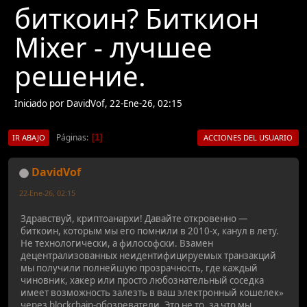
биткоин? Биткион
Mixer - лучшее
решение.
Iniciado por DavidVof, 22-Ene-26, 02:15
Páginas
1
IR ABAJO
ACCIONES DEL USUARIO
DavidVof
22-Ene-26, 02:15
Здравствуй, криптоанархи! Давайте откровенно —
биткоин, которым мы его помнили в 2010-х, канул в лету.
Не технологически, а философски. Взамен
децентрализованных неидентифицируемых транзакций
мы получили полнейшую прозрачность, где каждый
чиновник, хакер или просто любознательный соседка
имеет возможность залезть в ваш электронный кошелек»
через blockchain-обозреватели. Это не то, за что мы