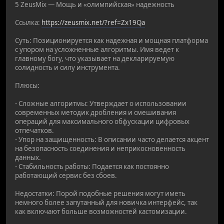
5 ZeusMix — Мощь и «олимпийская» надежность
Ссылка:
https://zeusmix.net/?ref=Zx19Qa
Суть: Позиционируется как надежная и мощная платформа
с упором на усложненные алгоритмы. Имя ведет к
главному богу, что указывает на декларируемую
солидность и силу инструмента.
Плюсы:
- Сложные алгоритмы: Утверждает о использовании
современных методик дробления и смешивания
операций для максимального обфускации цифровых
отпечатков.
- Упор на защищенность: В описании часто делается акцент
на безопасность соединения и неприкосновенность
данных.
- Стабильность работы: Подается как постоянно
работающий сервис без сбоев.
Недостатки: Порой подобные решения могут иметь
немного более запутанный для новичка интерфейс, так
как включают больше возможностей кастомизации.