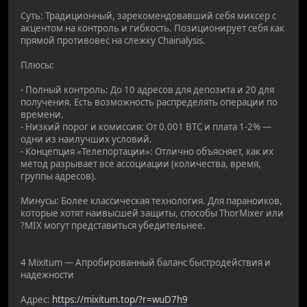
Суть: Традиционный, зарекомендовавший себя миксер с
акцентом на контроль и гибкость. Позиционирует себя как
прямой противовес на слежку Chainalysis.
Плюсы:
- Полный контроль: До 10 адресов для депозита и 20 для
получения. Есть возможность распределять операции по
времени.
- Низкий порог и комиссия: От 0.001 BTC и плата 1-2% —
одни из наилучших условий.
- Концепция «Телепортации»: Отлично объясняет, как их
метод разрывает все ассоциации (количества, время,
группы адресов).
Минусы: Более классическая технология. Для параноиков,
которые хотят наивысшей защиты, способы ThorMixer или
?MIX могут представиться убедительнее.
4 Mixitum — Апробированный баланс быстродействия и
надежности
Адрес:
https://mixitum.top/?r=wuD7h9