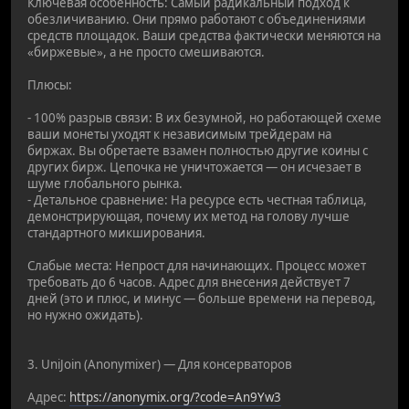
Ключевая особенность: Самый радикальный подход к
обезличиванию. Они прямо работают с объединениями
средств площадок. Ваши средства фактически меняются на
«биржевые», а не просто смешиваются.
Плюсы:
- 100% разрыв связи: В их безумной, но работающей схеме
ваши монеты уходят к независимым трейдерам на
биржах. Вы обретаете взамен полностью другие коины с
других бирж. Цепочка не уничтожается — он исчезает в
шуме глобального рынка.
- Детальное сравнение: На ресурсе есть честная таблица,
демонстрирующая, почему их метод на голову лучше
стандартного микширования.
Слабые места: Непрост для начинающих. Процесс может
требовать до 6 часов. Адрес для внесения действует 7
дней (это и плюс, и минус — больше времени на перевод,
но нужно ожидать).
3. UniJoin (Anonymixer) — Для консерваторов
Адрес:
https://anonymix.org/?code=An9Yw3