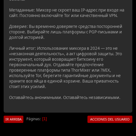
Метаданные: Миксер не скроет ваш IP-адрес при входе на
сайт. Постоянно включайте Tor или качественный VPN.
Доверие: Вы временно доверяете средства посторонней
стороне. Выбирайте лишь платформы с PGP-письмами и
долгой историей.
Личный итог: Использование миксера в 2024 — это не
«незаконная деятельность», а акт цифровой защиты. Это
инструмент, который возвращает биткоину его
первоначальный дух. Отдавайте предпочтение
проверенные платформы типа ThorMixer или ?MIX,
используйте Tor, берегите гарантийные документы и не
храните все яйца в единой корзине. Ваша приватность
стоит этих усилий.
Оставайтесь анонимными. Оставайтесь независимыми.
Páginas
1
IR ARRIBA
ACCIONES DEL USUARIO