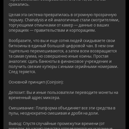
сражались.
Целая эта система превратилась в огромную прозрачную
тюрьму. Chainalysis и ей аналогичные стали смотрителями,
торгующими отмычками от камер — данные о ваших
операциях — правительствам и корпорациям.
Вообразите, что вы и еще сотня людей скидываете свои
биткоины в единый большой цифровой чан. В нем они
тщательно перемешиваются, а затем всем возвращается
та самая сумма, но совершенно иные коины. Простая
аналогия: сдать банкноты в финансовое учреждение и
получить свежие купюры с иными серийными номерами.
След теряется.
Основной принцип (CoinJoin):
Депозит: Вы и иные пользователи переводите монеты на
временный адрес миксера.
Смешивание: Платформа объединяет все эти средства в
пулы, неоднократно смешивая и дробя на доли.
Вывод: Спустя случайные промежутки времени (от
минуток до часов) средства отправляются на указанные