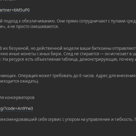
?partner=bM5uP0
 подход к обезличиванию. Они прямо сотрудничают с пулами сред
е», а не просто смешиваются.
 В их безумной, но действенной модели ваши биткоины отправляют
нно иные монеты с иных бирж. След не стирается — он исчезает в 
е: На ресурсе есть объективная таблица, демонстрирующая, почему 
нающих. Операция может требовать до 6 часов. Адрес для внесения 
риходится ожидать).
Для консерваторов
org/?code=An9Yw3
екомендовавший себя сервис с упором на управление и гибкость. 