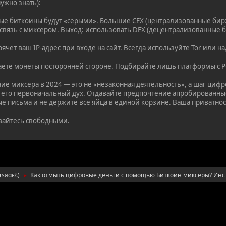
ужно знать):
ые биткоины будут «серыми». Большие CEX (централизованные бир
 связь с миксером. Выход: использовать DEX (децентрализованные
ячет ваш IP-адрес при входе на сайт. Всегда используйте Tor или 
аете монеты посторонней стороне. Подбирайте лишь платформы с 
ие миксера в 2024 — это не «незаконная деятельность», а шаг циф
 его первоначальный дух. Отдавайте предпочтение апробированные
ые письма и не держите все яйца в единой корзине. Ваша приватнос
вайтесь свободными.
ιѕяαєℓ
)
Как отмыть цифровые деньги с помощью Биткоин миксеры? Инст
►