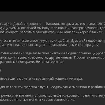
ографии! Давай откровенно — биткоин, которым мы его знали в 2010
фицируемых платежей мы получили полнейшую прозрачность, где
озможность залезть в ваш электронный кошелек» через блокчейн-эк
тилась в гигантскую стеклянную темницу. Chainalysis и ей подобны
рмацию о ваших транзакциях — правительствам и корпорациям.
е сотня человек скидываете свои биткоины в один большой цифрово
самая количество, но абсолютно другие монеты. Простая аналогия: 
орядковыми номерами. Ниточка теряется.
):
ы переводите монеты на временный кошелек миксера.
иняет все эти средства в пулы, неоднократно смешивая и разбивая
промежутки времени (от минут до часов) средства отправляются на 
оины, а «чистые» монеты из совместного котла.