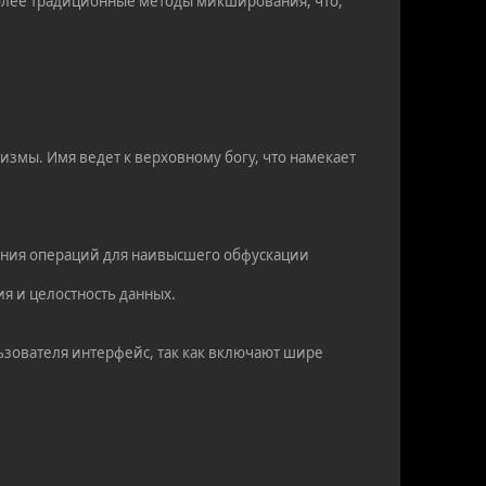
более традиционные методы микширования, что,
змы. Имя ведет к верховному богу, что намекает
ания операций для наивысшего обфускации
ия и целостность данных.
ьзователя интерфейс, так как включают шире