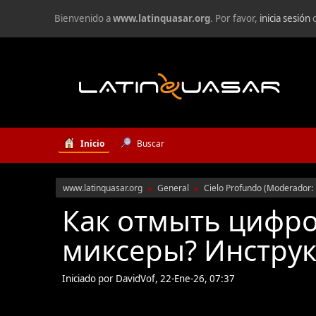
Bienvenido a
www.latinquasar.org
. Por favor,
inicia sesión
Inicio
Buscar
www.latinquasar.org
General
Cielo Profundo
(Moderador:
►
►
Как отмыть цифр
миксеры? Инструк
Iniciado por DavidVof, 22-Ene-26, 07:37