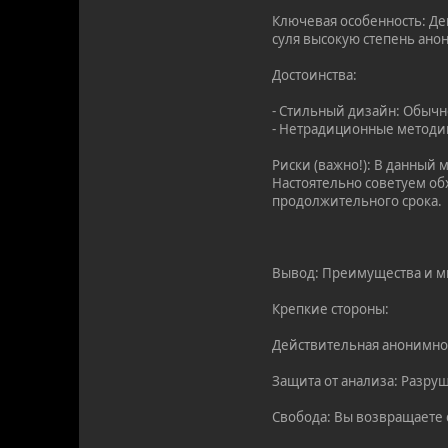
Ключевая особенность: Д
суля высокую степень ано
Достоинства:
- Стильный дизайн: Обычн
- Нетрадиционные методик
Риски (важно!): В данный
Настоятельно советуем обх
продолжительного срока.
Вывод: Преимущества и м
Крепкие стороны:
Действительная анонимнос
Защита от анализа: Разру
Свобода: Вы возвращаете