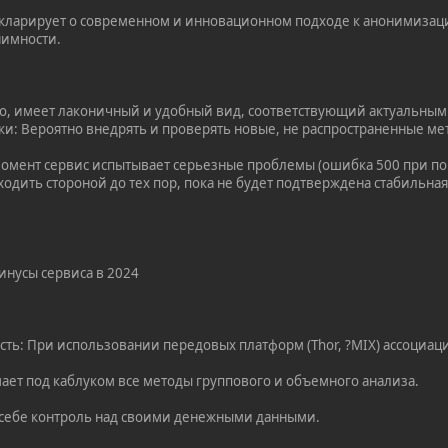
екларирует о современном и инновационном подходе к анонимиза
нимности.
о, имеет лаконичный и удобный вид, соответствующий актуальным
и: Вероятно внедрять и проверять новые, не распространенные ме
 момент сервис испытывает серьезные проблемы (ошибка 500 при поп
одить стороной до тех пор, пока не будет подтверждена стабильная
инусы сервиса в 2024
ть: При использовании передовых платформ (Thor, ?MIX) ассоциац
шает под каблуком все методы группового и объемного анализа.
 себе контроль над своими денежными данными.