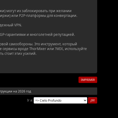
жи) могут их заблокировать при желании
 биржи) или P2P-платформы для конвертации.
надежный VPN.
PGP-гарантиями и многолетней репутацией.
ровой самообороны. Это инструмент, который
 сервисы вроде ThorMixer или ?MIX, используйте
ть стоит этих усилий.
IMPRIMIR
рукции на 2026 год
Ir a