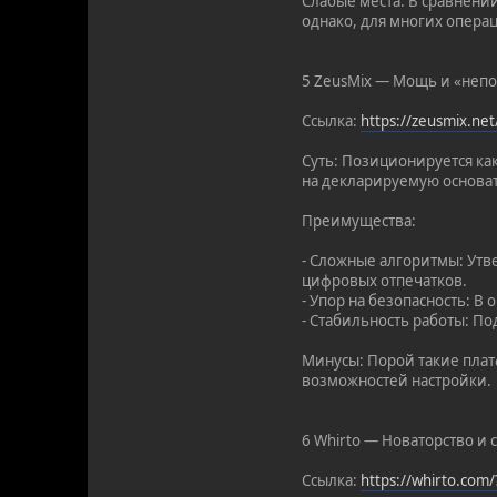
Слабые места: В сравнени
однако, для многих опера
5 ZeusMix — Мощь и «неп
Ссылка:
https://zeusmix.ne
Суть: Позиционируется ка
на декларируемую основат
Преимущества:
- Сложные алгоритмы: Ут
цифровых отпечатков.
- Упор на безопасность: В
- Стабильность работы: По
Минусы: Порой такие плат
возможностей настройки.
6 Whirto — Новаторство и
Ссылка:
https://whirto.com