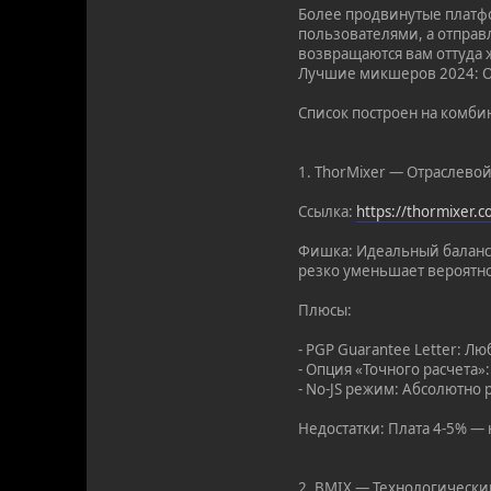
Более продвинутые платфо
пользователями, а отправл
возвращаются вам оттуда ж
Лучшие микшеров 2024: От
Список построен на комби
1. ThorMixer — Отраслевой
Ссылка:
https://thormixer.
Фишка: Идеальный баланс 
резко уменьшает вероятно
Плюсы:
- PGP Guarantee Letter: Л
- Опция «Точного расчета»
- No-JS режим: Абсолютно 
Недостатки: Плата 4-5% — 
2. BMIX — Технологически