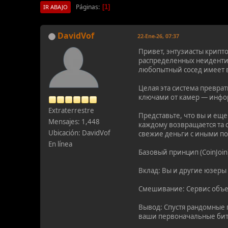
Páginas
1
IR ABAJO
DavidVof
22-Ene-26, 07:37
Привет, энтузиасты крипт
распределенных неиденти
любопытный сосед имеет в
Целая эта система превра
ключами от камер — инфо
Extraterrestre
Представьте, что вы и ещ
Mensajes: 1,448
каждому возвращается та 
Ubicación: DavidVof
свежие деньги с иными п
En línea
Базовый принцип (CoinJoin
Вклад: Вы и другие юзер
Смешивание: Сервис объед
Вывод: Спустя рандомные 
ваши первоначальные битк