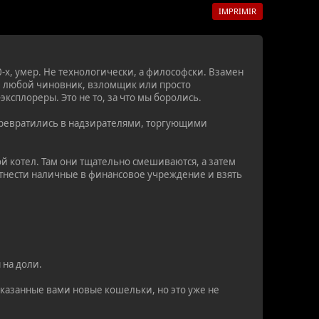
IMPRIMIR
-х, умер. Не технологически, а философски. Взамен
 любой чиновник, взломщик или просто
сплореры. Это не то, за что мы боролись.
е превратились в надзирателями, торгующими
й котел. Там они тщательно смешиваются, а затем
отнести наличные в финансовое учреждение и взять
 на доли.
указанные вами новые кошельки, но это уже не