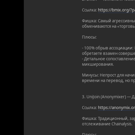
Ссылка:
https://bmix.org/
Фишка: Самый агрессивный
обмениваются на «торговы
Плюсы:
- 100% обрыв ассоциации:
обретаете взамен соверше
- Детальное сопоставлени
микширования.
Минусы: Непрост для начи
времени на перевод, но п
3. UniJoin (Anonymixer) — 
Ссылка:
https://anonymix.
Фишка: Традиционный, зар
отслеживание Chainalysis.
Плюсы: