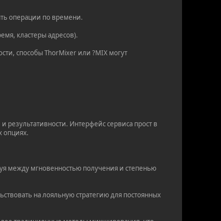
ять операции по времени.
емя, кластеры адресов).
сти, способы ThorMixer или ?MIX могут
и результативности. Интерфейс сервиса прост в
х опциях.
руя между мгновенностью получения и степенью
ьствовать на лояльную стратегию для постоянных