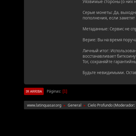
Уязвимые стороны (о них н
Серые монеты: Да, выходн
пополнения, если заметят
Метаданные: Сервис не спр
Верие: Вы на время поруч
Личный итог: Использован
восстанавливает биткоину
Tor, сохраняйте гарантийн
Будьте невидимыми. Оста
Páginas
1
IR ARRIBA
www.latinquasar.org
General
Cielo Profundo
(Moderador:
►
►