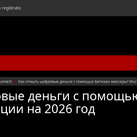
o
regístrate
.
ιѕяαєℓ
)
Как отмыть цифровые деньги с помощью Биткоин миксеры? Инст
►
овые деньги с помощь
ции на 2026 год