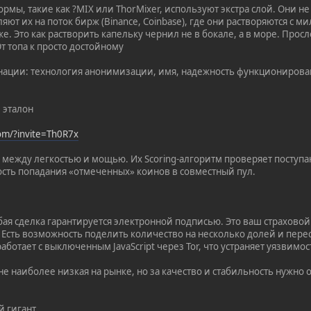
рмы, такие как ?MIX или ThorMixer, используют экстра слой. Они 
яют их на поток бирж (Binance, Coinbase), где они растворяются с
е. Это как растворить капельку чернил не в бокале, а в море. Про
 топа к просто достойному
нации: технология анонимизации, имя, надежность функционирова
 эталон
com/?invite=Th0R7x
между легкостью и мощью. Их Scoring-алгоритм проверяет поступа
сть попадания «отмеченных» коинов в совместный пул.
юбая сделка гарантируется электронной подписью. Это ваш страхово
: Есть возможность поделить количество на несколько долей и пере
работает с выключенным JavaScript через Tor, что устраняет уязвимо
не наиболее низкая на рынке, но за качество и стабильность нужно 
й гигант