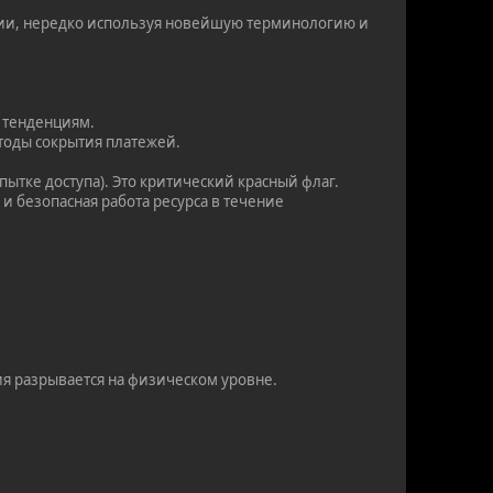
ции, нередко используя новейшую терминологию и
 тенденциям.
тоды сокрытия платежей.
ытке доступа). Это критический красный флаг.
 и безопасная работа ресурса в течение
ия разрывается на физическом уровне.