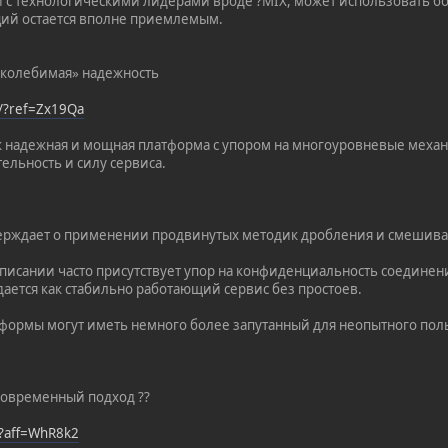
и с технологическими лидерами вроде ?MIX, может использовать 
ций остается вполне приемлемым.
околебимая» надежность
t/?ref=Zx19Qa
к надежная и мощная платформа с упором на многоуровневые механи
ельность и силу сервиса.
верждает о применении продвинутых методик дробления и смешив
 описании часто присутствует упор на конфиденциальность соединен
дается как стабильно работающий сервис без простоев.
формы могут иметь немного более запутанный для неопытного пол
 современный подход ??
/?aff=WhR8k2