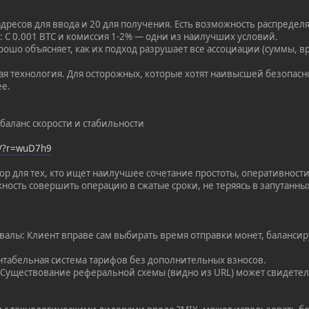
адресов для ввода и 20 для получения. Есть возможность распредел
: С 0.001 BTC и комиссия 1-2% — одни из наилучших условий.
рошо объясняет, как их подход разрушает все ассоциации (суммы, вр
ая технология. Для осторожных, которые хотят наивысшей безопасно
ее.
баланс скорости и стабильности
op/?r=wuD7h9
 для тех, кто ищет наилучшее сочетание простоты, оперативности 
ность совершить операцию в сжатые сроки, не теряясь в запутанны
валы: Клиент вправе сам выбирать время отправки монет, баланси
рентабельная система тарифов без дополнительных взносов.
 Существование реферальной схемы (видно из URL) может свидетел