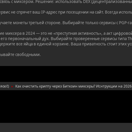
 связь с миксером. Решение: использовать DEX (децентрализованн
рвис не спрячет ваш IP-адрес при посещении на сайт. Всегда испол
учаете монеты третьей стороне. Выбирайте только сервисы с PGP-г
 миксера в 2024 — это не «преступная активность», а акт цифрово
 его первоначальный дух. Выбирайте проверенные сервисы типа Tho
держите все яйца в единой корзине. Ваша приватность стоит этих у
бывайте свободными.
ѕяαєℓ
)
Как очистить крипту через Биткоин миксеры? Иснтрукции на 2026
►