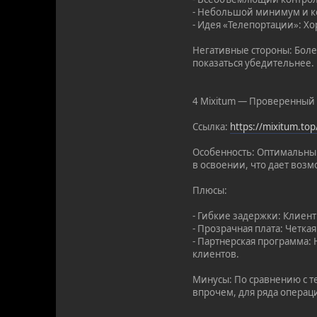
- Небольшой минимум и ко
- Идея «Телепортации»: Хо
Негативные стороны: Боле
показаться убедительнее.
4 Mixitum — Проверенный 
Ссылка:
https://mixitum.t
Особенность: Оптимальный
в освоении, что дает возм
Плюсы:
- Гибкие задержки: Клиен
- Прозрачная плата: Четка
- Партнерская программа:
клиентов.
Минусы: По сравнению с т
впрочем, для ряда операц