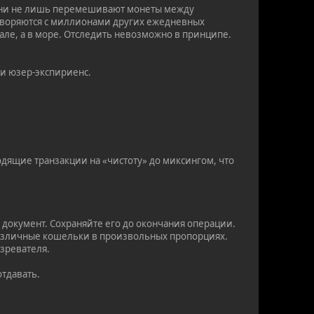
. Они не лишь перемешивают монеты между
астворяются с миллионами других ежедневных
кале, а в море. Отследить невозможно в принципе.
 и юзер-экспириенс.
дящие транзакции на «чистоту» до миксингом, что
 документ. Сохраняйте его до окончания операции.
 различные кошельки в произвольных пропорциях.
озревателя.
отдавать.