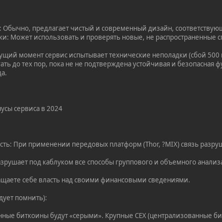
 Обычно, предлагает чистый и современный дизайн, соответствую
и: Может использовать и проверять новые, не распространенные с
кущий момент сервис испытывает технические неполадки (сбой 500
гать до тех пор, пока не не подтверждена устойчивая и безопасна
а.
усы сервиса в 2024
ть: При применении передовых платформ (Thor, ?MIX) связь разру
азрушает под каблуком все способы группового и объемного анализ
ащаете себе власть над своими финансовыми сведениями.
дует помнить):
нные биткоины будут «серыми». Крупные CEX (централизованные би