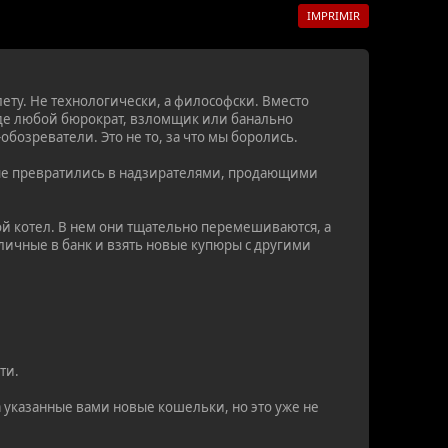
IMPRIMIR
лету. Не технологически, а философски. Вместо
де любой бюрократ, взломщик или банально
бозреватели. Это не то, за что мы боролись.
чные превратились в надзирателями, продающими
ой котел. В нем они тщательно перемешиваются, а
аличные в банк и взять новые купюры с другими
ти.
а указанные вами новые кошельки, но это уже не