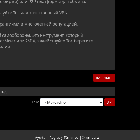
ые биржи) или P2P-платформы для обмена.
ьзуйте Tor или качественный VPN.
арантиями и многолетней репутацией.
й самообороны. Это инструмент, который
rMixer или ?MIX, задействуйте Tor, берегите
силий.
IMPRIMIR
 год
Ir a
|
|
Ayuda
Reglas y Términos
Ir Arriba ▲