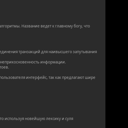
лгоритмы. Название ведет к главному богу, что
единения транзакций для наивысшего запутывания
 и неприкосновенность информации.
тоев.
пользователя интерфейс, так как предлагают шире
то используя новейшую лексику и суля