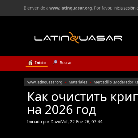
Bienvenido a
www.latinquasar.org
. Por favor,
inicia sesión
Inicio
Buscar
www.latinquasar.org
Materiales
Mercadillo
(Moderador:
ι
►
►
Как очистить кри
на 2026 год
Iniciado por DavidVof, 22-Ene-26, 07:44