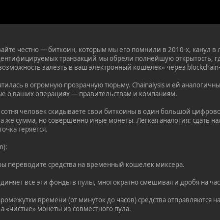
айте честно — биткоин, которым мы его помнили в 2010-х, канул в 
ентифицируемых транзакций мы обрели полнейшую открытость, г
озможность залезть в ваш электронный кошелек» через blockchain-о
ратилась в огромную прозрачную тюрьму. Chainalysis и ей аналоги
ые о ваших операциях — правительствам и компаниям.
е сотня человек скидываете свои биткоины в один большой цифров
а же сумма, но совершенно иные монеты. Легкая аналогия: сдать н
очка теряется.
n):
ры переводите средства на временный кошелек миксера.
иняет все эти фонды в пулы, многократно смешивая и дробя на час
промежутки времени (от минуток до часов) средства отправляются н
а «чистые» монеты из совместного пула.