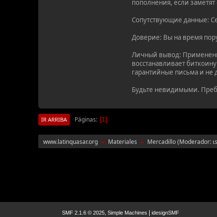
пополнения, если заметят
Сопутствующие данные: Се
Доверие: Вы на время пор
Личный вывод: Применение
восстанавливает биткоину
гарантийные письма и не 
Будьте невидимыми. Пре
Páginas
1
IR ARRIBA
www.latinquasar.org
Materiales
Mercadillo
(Moderador:
ι
►
►
,
|
SMF 2.1.6 © 2025
Simple Machines
idesignSMF