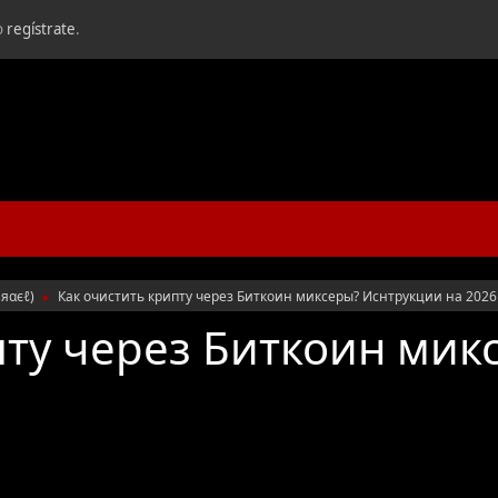
o
regístrate
.
ѕяαєℓ
)
Как очистить крипту через Биткоин миксеры? Иснтрукции на 2026
►
пту через Биткоин мик