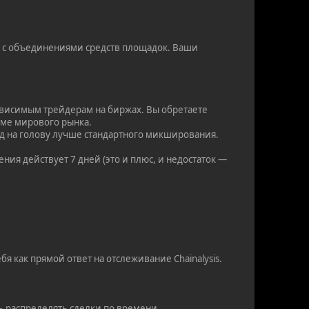
 с объединениями средств площадок. Ваши
ависимым трейдерам на биржах. Вы обретаете
уме мирового рынка.
од на голову лучше стандартного микширования.
ния действует 7 дней (это и плюс, и недостаток —
я как прямой ответ на отслеживание Chainalysis.
ь распределять сделки по времени.