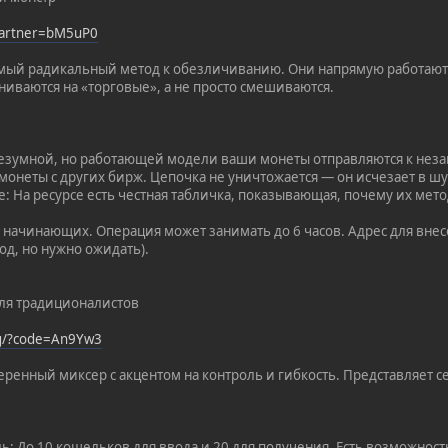
?partner=bM5uP0
амый радикальный метод к обезличиванию. Они напрямую работают
ниваются на «торговые», а не просто смешиваются.
 безумной, но работающей модели ваши монеты отправляются к нез
монеты с других бирж. Цепочка не уничтожается — он исчезает в ш
е: На ресурсе есть честная табличка, показывающая, почему их мет
 начинающих. Операция может занимать до 6 часов. Адрес для внесе
д, но нужно ожидать).
 Для традиционалистов
rg/?code=An9Yw3
ренный миксер с акцентом на контроль и гибкость. Представляет себ
: До 10 кошельков для ввода и 20 для получения. Есть возможност