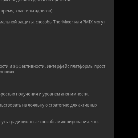
 время, кластеры адресов).
мальной защиты, способы ThorMixer или ?MIX могут
рости и эффективности. Интерфейс платформы прост
 опциях.
коростью получения и уровнем анонимности.
льствовать на лояльную стратегию для активных
 чуть традиционные способы микширования, что,