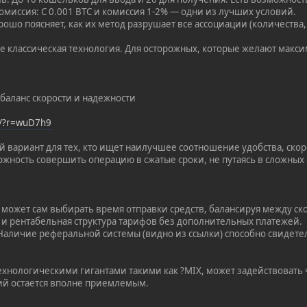
миссия: С 0.001 BTC и комиссия 1-2% — одни из лучших условий.
рошо поясняет, как их метод разрушает все ассоциации (количества,
е классическая технология. Для осторожных, которые желают макси
баланс скорости и надежности
op/?r=wuD7h9
 вариант для тех, кто ищет наилучшее соотношение удобства, ско
ожность совершить операцию в сжатые сроки, не путаясь в сложных
т может сам выбирать время отправки средств, балансируя между с
я и рентабельная структура тарифов без дополнительных платежей.
 Наличие реферальной системы (видно из ссылки) способно свидете
ехнологическими гигантами такими как ?MIX, может задействовать
ий остается вполне приемлемым.