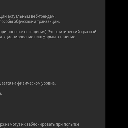
щий актуальным веб-трендам.
пособы обфускации транзакций.
 при попытке посещения). Это критический красный
я функционирование платформы в течение
шается на физическом уровне.
а.
ржи) могут их заблокировать при попытке