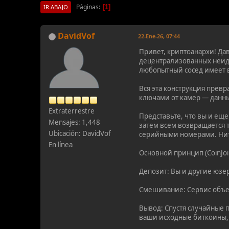
Páginas
1
IR ABAJO
DavidVof
22-Ene-26, 07:44
Привет, криптоанархи! Дав
децентрализованных неид
любопытный сосед имеет в
Вся эта конструкция прев
ключами от камер — данн
Extraterrestre
Представьте, что вы и ещ
Mensajes: 1,448
затем всем возвращается т
Ubicación: DavidVof
серийными номерами. Нит
En línea
Основной принцип (CoinJoi
Депозит: Вы и другие юзе
Смешивание: Сервис объед
Вывод: Спустя случайные 
ваши исходные биткоины, 