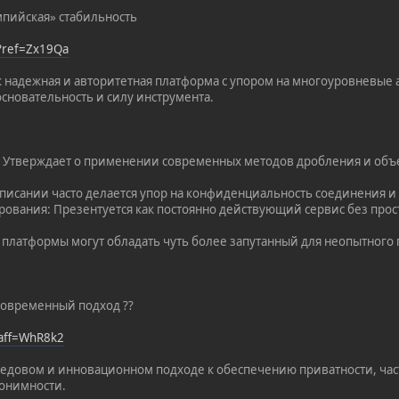
мпийская» стабильность
/?ref=Zx19Qa
к надежная и авторитетная платформа с упором на многоуровневые а
основательность и силу инструмента.
: Утверждает о применении современных методов дробления и объ
В описании часто делается упор на конфиденциальность соединения
рования: Презентуется как постоянно действующий сервис без прос
платформы могут обладать чуть более запутанный для неопытного 
 современный подход ??
?aff=WhR8k2
едовом и инновационном подходе к обеспечению приватности, час
онимности.