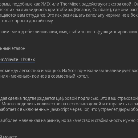
рмы, подобные как ?MIX или ThorMixer, задействуют экстра слой
ляют их на ликвидность криптобирж (Binance, Coinbase), где они р
ащаются вам оттуда же. Это как размешать капельку чернил не в бо
 топа к просто достойному
тании: метод обезличивания, имя, стабильность функционирования
льный эталон
com/?invite=Th0R7x
с между легкостью и мощью. Их Scoring-механизм анализирует вхо
ания «меченых» коинов в совместный котел.
аждая сделка подтверждается цифровой подписью. Это ваш страховой
»: Можно поделить количество на несколько долей и отправить на
работает с выключенным JavaScript через Tor, что устраняет дыры об
аиболее маленькая на рынке, но за качество и стабильность нужно 
й монстр