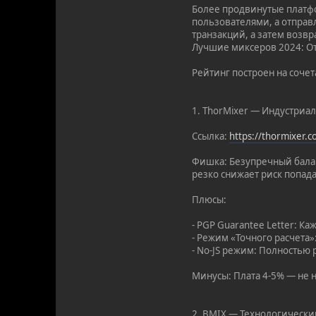
Более продвинутые платфо
пользователями, а отправ
транзакций, а затем возвр
Лучшие миксеров 2024: От
Рейтинг построен на соче
1. ThorMixer — Индустриа
Ссылка:
https://thormixer.
Фишка: Безупречный балан
резко снижает риск попад
Плюсы:
- PGP Guarantee Letter: К
- Режим «Точного расчета
- No-JS режим: Полностью 
Минусы: Плата 4-5% — не н
2. BMIX — Технологически