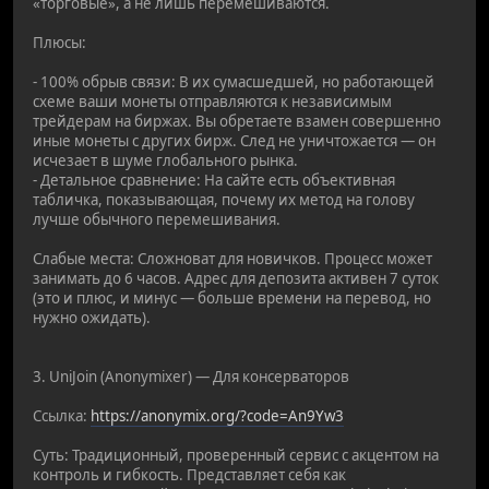
«торговые», а не лишь перемешиваются.
Плюсы:
- 100% обрыв связи: В их сумасшедшей, но работающей
схеме ваши монеты отправляются к независимым
трейдерам на биржах. Вы обретаете взамен совершенно
иные монеты с других бирж. След не уничтожается — он
исчезает в шуме глобального рынка.
- Детальное сравнение: На сайте есть объективная
табличка, показывающая, почему их метод на голову
лучше обычного перемешивания.
Слабые места: Сложноват для новичков. Процесс может
занимать до 6 часов. Адрес для депозита активен 7 суток
(это и плюс, и минус — больше времени на перевод, но
нужно ожидать).
3. UniJoin (Anonymixer) — Для консерваторов
Ссылка:
https://anonymix.org/?code=An9Yw3
Суть: Традиционный, проверенный сервис с акцентом на
контроль и гибкость. Представляет себя как