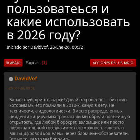
пользоватеься и
какие использовать
в 2026 году?
Iniciado por DavidVof, 23-Ene-26, 00:32
Páginas
1
IR ABAJO
ACCIONES DEL USUARIO
DavidVof
23-Ene-26, 00:32
Здравствуй, криптоанархи! Давай откровенно — биткоин,
которым мы его помнили в 2010-х, канул в лету. Не
технически, а идеологически. Вместо распределенных
неидентифицируемых транзакций мы обрели полнейшую
открытость, где любой бюрократ, взломщик или просто
любознательный соседка имеет возможность залезть в
ваш «цифровой кошелек» через блокчейн-обозреватели.
Это не то, за что мы боролись.