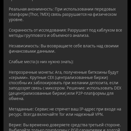
Реальная анонимность: При использовании передовых
платформ (Thor, ?MIX) связь разрушается на физическом
уровне.
Сохранность от исследования: Разрушает под каблуком все
методы группового и объемного анализа.
Независимость: Вы возвращаете себе власть над своими
финансовыми данными.
Слабые места (о них нужно знать):
Непрозрачные монеты: Ага, полученные биткоины будут
«серыми». Крупные CEX (централизованные биржи)
способны их заблокировать при желании депозита, если
заподозрят связь с миксером. Решение: использовать DEX
(децентрализованные биржи) или P2P-платформы для
обмена.
Метаданные: Сервис не спрячет ваш IP-адрес при входе на
ресурс. Всегда включайте Tor или надежный VPN.
Верие: Вы временно доверяете средства третьей стороне.
Выбирайте только платформы с PGP-гарантиями и долгой