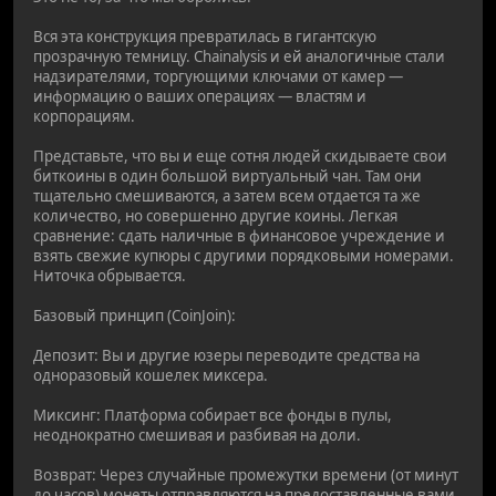
Вся эта конструкция превратилась в гигантскую
прозрачную темницу. Chainalysis и ей аналогичные стали
надзирателями, торгующими ключами от камер —
информацию о ваших операциях — властям и
корпорациям.
Представьте, что вы и еще сотня людей скидываете свои
биткоины в один большой виртуальный чан. Там они
тщательно смешиваются, а затем всем отдается та же
количество, но совершенно другие коины. Легкая
сравнение: сдать наличные в финансовое учреждение и
взять свежие купюры с другими порядковыми номерами.
Ниточка обрывается.
Базовый принцип (CoinJoin):
Депозит: Вы и другие юзеры переводите средства на
одноразовый кошелек миксера.
Миксинг: Платформа собирает все фонды в пулы,
неоднократно смешивая и разбивая на доли.
Возврат: Через случайные промежутки времени (от минут
до часов) монеты отправляются на предоставленные вами