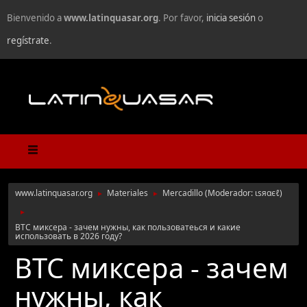
Bienvenido a
www.latinquasar.org
. Por favor,
inicia sesión
o
regístrate
.
www.latinquasar.org
Materiales
Mercadillo
(Moderador:
ιѕяαєℓ
)
►
►
►
BTC миксера - зачем нужны, как пользоватеься и какие
использовать в 2026 году?
BTC миксера - зачем
нужны, как