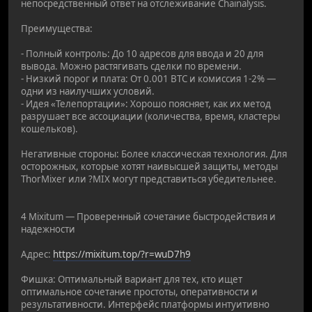
непосредственный ответ на отслеживание Chainalysis.
Преимущества:
- Полный контроль: До 10 адресов для ввода и 20 для
вывода. Можно растягивать сделки по времени.
- Низкий порог и плата: От 0.001 BTC и комиссия 1-2% —
одни из наилучших условий.
- Идея «Телепортации»: Хорошо поясняет, как их метод
разрушает все ассоциации (количества, время, кластеры
кошельков).
Негативные стороны: Более классическая технология. Для
осторожных, которые хотят наивысшей защиты, методы
ThorMixer или ?MIX могут представиться убедительнее.
4 Mixitum — Проверенный сочетание быстродействия и
надежности
Адрес:
https://mixitum.top/?r=wuD7h9
Фишка: Оптимальный вариант для тех, кто ищет
оптимальное сочетание простоты, оперативности и
результативности. Интерфейс платформы интуитивно