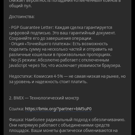
снижает вероятность попадания «отмеченных» коинов в
общий пул.
Достоинства:
- PGP Guarantee Letter: Каждая сделка гарантируется
цифровой подписью. Это ваш гарантийный документ.
Сохраняйте его до завершения операции.
- Опция «Точнейшего платежа»: Есть возможность
поделить сумму на несколько частей и отправить на
различные кошельки в произвольных пропорциях.
- No-JS режим: Абсолютно работает с отключенным
JavaScript через Tor, что исключает уязвимости браузера.
Недостатки: Комиссия 4-5% — не самая низкая на рынке, но
за уровень и надежность стоит платить.
2. BMIX — Технологический монстр
Ссылка:
https://bmix.org/?partner=bM5uP0
Фишка: Наиболее радикальный подход к обезличиванию.
Они напрямую работают с объединениями средств
площадок. Ваши монеты фактически обмениваются на