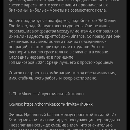
свежие адреса, но это уже не ваши первоначальные
биткоины, а «белые» монеты из совместного котла.
Более продвинутые платформы, подобные как ?MIX или
ThorMixer, задействуют экстра уровень. Они не лишь
перемешивают средства между клиентами, а отправляют
их на ликвидность криптобирж (Binance, Coinbase), где они
смешиваются с миллионами прочих повседневных
операций, а затем приходят вам оттуда же. Это как
растворить каплю красителя не в стакане, а в океане.
Отследить нереально в принципе.
Топ миксеров 2024: Среди лучшего к просто хорошему
Список построен на комбинации: метод обезличивания,
имя, стабильность работы и юзер-экспириенс.
1. ThorMixer — Индустриальный эталон
Ссылка:
https://thormixer.com/?invite=Th0R7x
Фишка: Идеальный баланс между простотой и силой. Их
Scoring-механизм анализирует поступающие переводы на
«незапятнанность» до смешиванием, что значительно