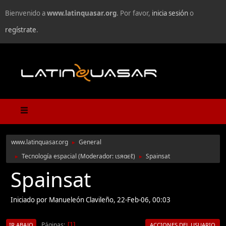
Bienvenido a
www.latinquasar.org
. Por favor,
inicia sesión
o
regístrate
.
www.latinquasar.org
General
►
Tecnología espacial
(Moderador:
ιѕяαєℓ
)
Spainsat
►
►
Spainsat
Iniciado por Manueleón Clavileño, 22-Feb-06, 00:03
Páginas
1
IR ABAJO
ACCIONES DEL USUARIO