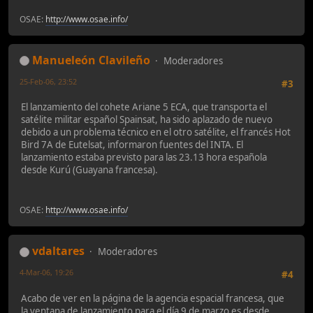
OSAE:
http://www.osae.info/
Manueleón Clavileño
Moderadores
25-Feb-06, 23:52
#3
El lanzamiento del cohete Ariane 5 ECA, que transporta el
satélite militar español Spainsat, ha sido aplazado de nuevo
debido a un problema técnico en el otro satélite, el francés Hot
Bird 7A de Eutelsat, informaron fuentes del INTA. El
lanzamiento estaba previsto para las 23.13 hora española
desde Kurú (Guayana francesa).
OSAE:
http://www.osae.info/
vdaltares
Moderadores
4-Mar-06, 19:26
#4
Acabo de ver en la página de la agencia espacial francesa, que
la ventana de lanzamiento para el día 9 de marzo es desde