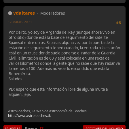
vdaltares
Moderadores
12-Mar-06, 20:31
#6
Por cierto, yo soy de Arganda del Rey (aunque ahora vivo en
otro sitio) donde está la base de seguimiento del satelite
Spainsat entre otros. Si pasais alguna vez por la puerta de la
estación de seguimiento tened cuidado, la entrada a la estación
está en un cruce donde suele ponerse el radar de la Guardia
Civil, la limitación es de 60 y está colocada en una recta de
varios kilometros donde la gente que no sabe que hay radar va
lo menos a 100. Además no veas lo escondido que está la
Benemérita.
Saludos.
PD: espero que esta información libre de alguna multa a
alguien, jeje.
AstroLoeches, La Web de astronomía de Loeches
http://www.astroloeches.tk
Páginas
1
IR ARRIBA
ACCIONES DEL USUARIO