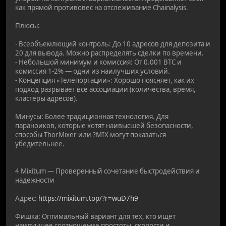
как прямой противовес на отслеживание Chainalysis.
Плюсы:
- Всеобъемлющий контроль: До 10 адресов для депозита и
20 для вывода. Можно распределять сделки по времени.
- Небольшой минимум и комиссия: От 0.001 BTC и
комиссия 1-2% — одни из наилучших условий.
- Концепция «Телепортации»: Хорошо поясняет, как их
подход разрывает все ассоциации (количества, время,
кластеры адресов).
Минусы: Более традиционная технология. Для
параноиков, которые хотят наивысшей безопасности,
способы ThorMixer или ?MIX могут показаться
убедительнее.
4 Mixitum — Проверенный сочетание быстродействия и
надежности
Адрес:
https://mixitum.top/?r=wuD7h9
Фишка: Оптимальный вариант для тех, кто ищет
наилучшее соотношение простоты, скорости и