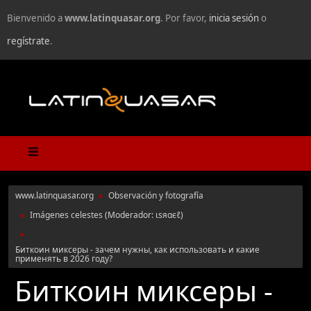
Bienvenido a
www.latinquasar.org
. Por favor,
inicia sesión
o
regístrate
.
www.latinquasar.org
Observación y fotografía
►
Imágenes celestes
(Moderador:
ιѕяαєℓ
)
►
►
Биткоин миксеры - зачем нужны, как использовать и какие
применять в 2026 году?
Биткоин миксеры -