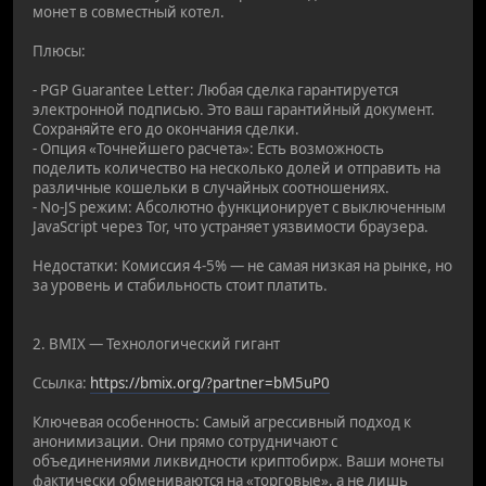
монет в совместный котел.
Плюсы:
- PGP Guarantee Letter: Любая сделка гарантируется
электронной подписью. Это ваш гарантийный документ.
Сохраняйте его до окончания сделки.
- Опция «Точнейшего расчета»: Есть возможность
поделить количество на несколько долей и отправить на
различные кошельки в случайных соотношениях.
- No-JS режим: Абсолютно функционирует с выключенным
JavaScript через Tor, что устраняет уязвимости браузера.
Недостатки: Комиссия 4-5% — не самая низкая на рынке, но
за уровень и стабильность стоит платить.
2. BMIX — Технологический гигант
Ссылка:
https://bmix.org/?partner=bM5uP0
Ключевая особенность: Самый агрессивный подход к
анонимизации. Они прямо сотрудничают с
объединениями ликвидности криптобирж. Ваши монеты
фактически обмениваются на «торговые», а не лишь