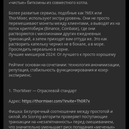
«чистые» биткоины из совместного котла.
Более развитые сервисы, подобные как ?MIX или
ThorMixer, используют экстра уровень. Они не просто
перемешивают монеты между клиентами, а выводят их на
поток криптобирж (Binance, Coinbase), где они
растворяются с миллионами других ежедневных
транзакций, а затем приходят вам оттуда же. Это как
растворить капельку чернил не в бокале, а в море.
Проследить нереально в корне.
Лучшие микшеров 2024: От лучшего к просто хорошему
Рейтинг основан на сочетании: технология анонимизации,
репутация, стабильность функционирования и юзер-
экспириенс.
1. ThorMixer — Отраслевой стандарт
Адрес:
https://thormixer.com/?invite=Th0R7x
Фишка: Безупречный соотношение между простотой и
силой. Их Scoring-алгоритм проверяет поступающие
транзакции на «незапятнанность» перед смешиванием,
что значительно уменьшает риск попадания «меченых»