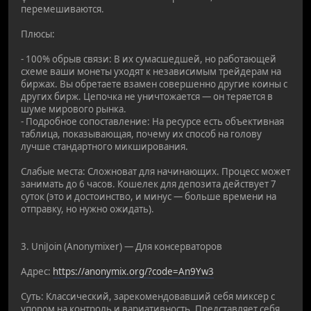
перемешиваются.
Плюсы:
- 100% обрыв связи: В их сумасшедшей, но работающей
схеме ваши монеты уходят к независимым трейдерам на
биржах. Вы обретаете взамен совершенно другие коины с
других бирж. Цепочка не уничтожается — он теряется в
шуме мирового рынка.
- Подробное сопоставление: На ресурсе есть объективная
таблица, показывающая, почему их способ на голову
лучше стандартного микширования.
Слабые места: Сложноват для начинающих. Процесс может
занимать до 6 часов. Кошелек для депозита действует 7
суток (это и достоинство, и минус — больше времени на
отправку, но нужно ожидать).
3. UniJoin (Anonymixer) — Для консерваторов
Адрес:
https://anonymix.org/?code=An9Yw3
Суть: Классический, зарекомендовавший себя миксер с
упором на контроль и вариативность. Представляет себя