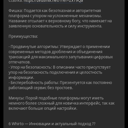
Ссылка:
https://zeusmix.net/?ref=Zx19Qa
Фишка: Подается как безотказная и авторитетная
платформа с упором на усложненные механизмы.
Название отсылает к верховному богу, что намекает на
заявленную основательность и силу инструмента.
Преимущества:
- Продвинутые алгоритмы: Утверждает о применении
современных методов дробления и объединения
транзакций для максимального запутывания цифровых
отпечатков.
- Упор на безопасность: В описании часто присутствует
упор на безопасность подключения и целостность
информации.
- Бесперебойность работы: Презентуется как постоянно
работающий сервис без простоев.
Минусы: Порой подобные платформы могут иметь
немного более сложный для новичка интерфейс, так как
включают больше опций настройки.
6 Whirto — Инновации и актуальный подход ??