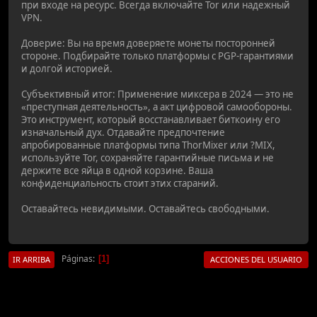
при входе на ресурс. Всегда включайте Tor или надежный
VPN.
Доверие: Вы на время доверяете монеты посторонней
стороне. Подбирайте только платформы с PGP-гарантиями
и долгой историей.
Субъективный итог: Применение миксера в 2024 — это не
«преступная деятельность», а акт цифровой самообороны.
Это инструмент, который восстанавливает биткоину его
изначальный дух. Отдавайте предпочтение
апробированные платформы типа ThorMixer или ?MIX,
используйте Tor, сохраняйте гарантийные письма и не
держите все яйца в одной корзине. Ваша
конфиденциальность стоит этих стараний.
Оставайтесь невидимыми. Оставайтесь свободными.
Páginas
1
IR ARRIBA
ACCIONES DEL USUARIO