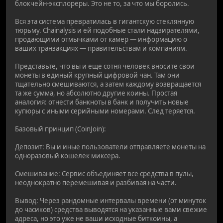
блокчейн-эксплореры. Это не то, за что мы боролись.
Вся эта система превратилась в гигантскую стеклянную
тюрьму. Chainalysis и ей подобные стали надзирателями,
продающими отмычками от камер — информацию о
ваших транзакциях — правительствам и компаниям.
Представьте, что вы и еще сотня человек вносите свои
монеты в единый крупный цифровой чан. Там они
тщательно смешиваются, а затем каждому возвращается
та же сумма, но абсолютно другие коины. Простая
аналогия: отнести банкноты в банк и получить новые
купюры с иными серийными номерами. След теряется.
Базовый принцип (CoinJoin):
Депозит: Вы и иные пользователи отправляете монеты на
одноразовый кошелек миксера.
Смешивание: Сервис объединяет все средства в пулы,
неоднократно перемешивая и разбивая на части.
Вывод: Через рандомные интервалы времени (от минуток
до часиков) средства выводятся на указанные вами свежие
адреса, но это уже не ваши исходные биткоины, а