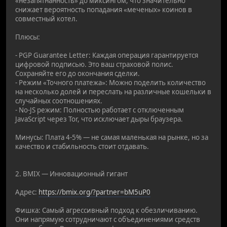
«незапятнанность» до миксингом, что значительно
снижает вероятность попадания «меченых» коинов в
совместный котел.
Плюсы:
- PGP Guarantee Letter: Каждая операция гарантируется
цифровой подписью. Это ваш страховой полис.
Сохраняйте его до окончания сделки.
- Режим «Точного платежа»: Можно поделить количество
на несколько долей и переслать на различные кошельки в
случайных соотношениях.
- No-JS режим: Полностью работает с отключенным
JavaScript через Tor, что исключает дыры браузера.
Минусы: Плата 4-5% — не самая маленькая на рынке, но за
качество и стабильность стоит отдавать.
2. BMIX — Инновационный гигант
Адрес:
https://bmix.org/?partner=bM5uP0
Фишка: Самый агрессивный подход к обезличиванию.
Они напрямую сотрудничают с объединениями средств