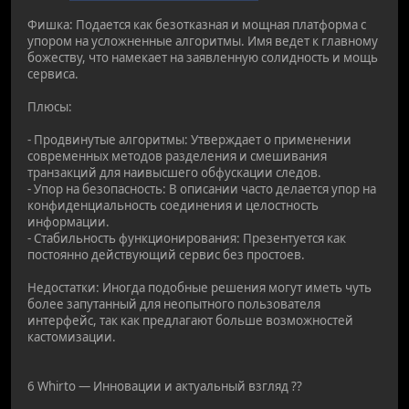
Фишка: Подается как безотказная и мощная платформа с
упором на усложненные алгоритмы. Имя ведет к главному
божеству, что намекает на заявленную солидность и мощь
сервиса.
Плюсы:
- Продвинутые алгоритмы: Утверждает о применении
современных методов разделения и смешивания
транзакций для наивысшего обфускации следов.
- Упор на безопасность: В описании часто делается упор на
конфиденциальность соединения и целостность
информации.
- Стабильность функционирования: Презентуется как
постоянно действующий сервис без простоев.
Недостатки: Иногда подобные решения могут иметь чуть
более запутанный для неопытного пользователя
интерфейс, так как предлагают больше возможностей
кастомизации.
6 Whirto — Инновации и актуальный взгляд ??