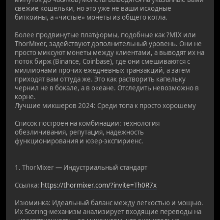
свежие кошельки, но это уже не ваши исходные
биткоины, а «чистые» монеты из общего котла.
Более продвинутые платформы, подобные как ?MIX или
ThorMixer, задействуют дополнительный уровень. Они не
просто миксуют монеты между клиентами, а выводят их на
поток бирж (Binance, Coinbase), где они смешиваются с
миллионами прочих ежедневных транзакций, а затем
приходят вам оттуда же. Это как растворить капельку
чернил не в бокале, а в океане. Отследить невозможно в
корне.
Лучшие микшеров 2024: Среди топа к просто хорошему
Список построен на комбинации: технология
обезличивания, репутация, надежность
функционирования и юзер-экспириенс.
1. ThorMixer — Индустриальный стандарт
Ссылка:
https://thormixer.com/?invite=Th0R7x
Изюминка: Идеальный баланс между легкостью и мощью.
Их Scoring-механизм анализирует входящие переводы на