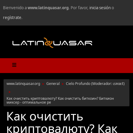
Bienvenido a
www.latinquasar.org
. Por favor,
inicia sesión
o
regístrate
.
www.latinquasar.org
General
Cielo Profundo
(Moderador:
ιѕяαєℓ
)
►
►
►
Как очистить криптовалюту? Как очистить биткоин? Биткион
миксер - оптимальное ре
Как очистить
криптовалюту? Как