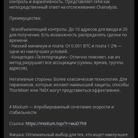
контроль и вариативность. Представляет себя как
непосредственный ответ на отслеживание Chainalysis.
Преимущества:
- Всеобъемлющий контроль: До 10 адресов для ввода и 20
для получения. Есть возможность распределять сделки по
времени.
- Низкий минимум и плата: От 0.001 BTC и плата 1-2% —
одни из наилучших условий.
- Концепция «Телепортации»: Отлично поясняет, как их
метод разрушает все ассоциации (суммы, время, группы
адресов).
Негативные стороны: Более классическая технология. Для
параноиков, которые желают наивысшей защиты, способы
ThorMixer или ?MIX могут представиться эффективнее.
4 Mixitum — Апробированный сочетание скорости и
стабильности
Ссылка:
https://mixitum.top/?r=wuD7h9
Фишка: Оптимальный выбор для тех, кто ищет наилучшее