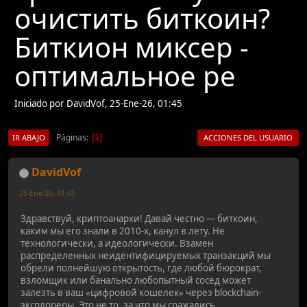
очистить биткоин?
Биткион миксер -
оптимальное ре
Iniciado por DavidVof, 25-Ene-26, 01:45
Páginas
1
IR ABAJO
ACCIONES DEL USUARIO
DavidVof
25-Ene-26, 01:45
Здравствуй, криптоанархи! Давай честно — биткоин,
каким мы его знали в 2010-х, канул в лету. Не
технологически, а идеологически. Взамен
распределенных неидентифицируемых транзакций мы
обрели полнейшую открытость, где любой бюрократ,
взломщик или банально любопытный сосед может
залезть в ваш «цифровой кошелек» через blockchain-
эксплореры. Это не то, за что мы сражались.