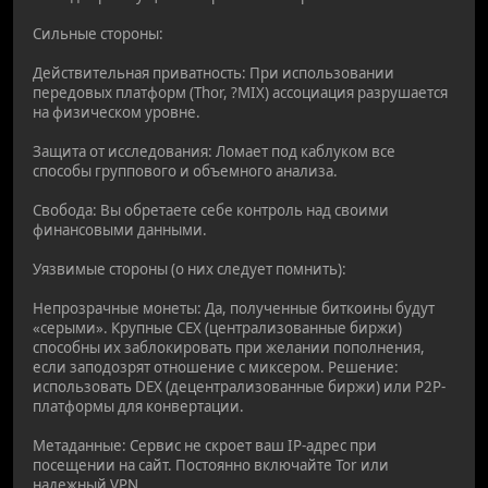
Сильные стороны:
Действительная приватность: При использовании
передовых платформ (Thor, ?MIX) ассоциация разрушается
на физическом уровне.
Защита от исследования: Ломает под каблуком все
способы группового и объемного анализа.
Свобода: Вы обретаете себе контроль над своими
финансовыми данными.
Уязвимые стороны (о них следует помнить):
Непрозрачные монеты: Да, полученные биткоины будут
«серыми». Крупные CEX (централизованные биржи)
способны их заблокировать при желании пополнения,
если заподозрят отношение с миксером. Решение:
использовать DEX (децентрализованные биржи) или P2P-
платформы для конвертации.
Метаданные: Сервис не скроет ваш IP-адрес при
посещении на сайт. Постоянно включайте Tor или
надежный VPN.