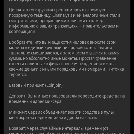
Целая эта конструкция превратилась в огромную
прозрачную темницу. Chainalysis и ей аналогичные стали
смотрителями, продающими ключами от камер —
информацию о ваших транзакциях — правительствам и
корпорациям.
Вообразите, что вы и еще сотня человек вносите свои
монеты в единый крупный цифровой котел. Там они
тщательно смешиваются, а затем всем отдается та самая
сумма, но абсолютно иные монеты. Простая сравнение:
отнести наличные в финансовое учреждение и взять
свежие деньги с иными порядковыми номерами. Ниточка
теряется.
Базовый принцип (CoinJoin):
Депозит: Вы и иные пользователи переводите средства на
временный адрес миксера.
Миксинг: Сервис объединяет все эти средства в пулы,
многократно перемешивая и дробя на части.
Возврат: Через случайные интервалы времени (от
минуток до часиков) монеты выводятся на указанные вами