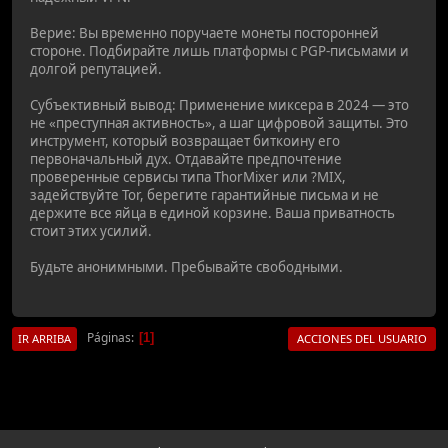
Верие: Вы временно поручаете монеты посторонней
стороне. Подбирайте лишь платформы с PGP-письмами и
долгой репутацией.
Субъективный вывод: Применение миксера в 2024 — это
не «преступная активность», а шаг цифровой защиты. Это
инструмент, который возвращает биткоину его
первоначальный дух. Отдавайте предпочтение
проверенные сервисы типа ThorMixer или ?MIX,
задействуйте Tor, берегите гарантийные письма и не
держите все яйца в единой корзине. Ваша приватность
стоит этих усилий.
Будьте анонимными. Пребывайте свободными.
Páginas
1
IR ARRIBA
ACCIONES DEL USUARIO