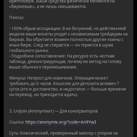
криптобирж. Ваши средства физически меняются на
«биржевые», а не лишь смешиваются.
Плюсы:
- 100% обрыв ассоциации: В их безумной, но действенной
модели ваши монеты уходят к независимым трейдерам на
биржах. Вы обретаете взамен полностью другие коины с
иных бирж. След не стирается — он теряется в шуме
глобального рынка.
- Подробное сопоставление: На ресурсе есть честная
таблица, демонстрирующая, почему их метод на голову
выше обычного перемешивания.
Минусы: Непрост для новичков. Операция может
требовать до 6 часов. Кошелек для депозита активен 7
суток (это и достоинство, и недостаток — больше времени
на перевод, но приходится ждать).
3. UniJoin (Anonymixer) — Для консерваторов
Ссылка:
https://anonymix.org/?code=An9Yw3
Суть: Классический, проверенный миксер с упором на