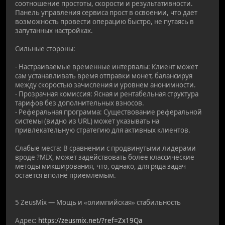
соотношение простоты, скорости и результативности.
Панель управления сервиса прост в освоении, что дает
возможность провести операцию быстро, не путаясь в
запутанных настройках.
Сильные стороны:
- Настраиваемые временные интервалы: Клиент может
сам устанавливать время отправки монет, балансируя
между скоростью зачисления и уровнем анонимности.
- Прозрачная комиссия: Ясная и рентабельная структура
тарифов без дополнительных взносов.
- Реферальная программа: Существование реферальной
системы (видно из URL) может указывать на
привлекательную стратегию для активных клиентов.
Слабые места: В сравнении с продвинутыми лидерами
вроде ?MIX, может задействовать более классические
методы микширования, что, однако, для ряда задач
остается вполне приемлемым.
5 ZeusMix — Мощь и «олимпийская» стабильность
Адрес:
https://zeusmix.net/?ref=Zx19Qa